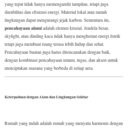
yang tepat tidak hanya memengaruhi tampilan, tetapi juga
durabilitas dan efisiensi energi. Material lokal atau ramah
lingkungan dapat mengurangi jejak karbon. Sementara itu,
pencahayaan alami
adalah elemen krusial. Jendela besar,
skylight, atau dinding kaca tidak hanya menghemat energi listrik
tetapi juga membuat ruang terasa lebih hidup dan sehat.
Pencahayaan buatan juga harus direncanakan dengan baik,
dengan kombinasi pencahayaan umum, tugas, dan aksen untuk
menciptakan suasana yang berbeda di setiap area.
Keterpaduan dengan Alam dan Lingkungan Sekitar
Rumah yang indah adalah rumah yang menyatu harmonis dengan