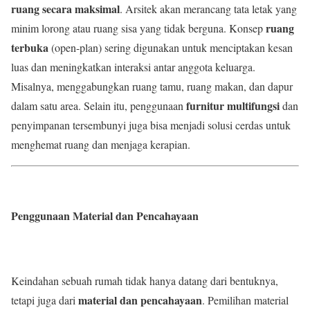
ruang secara maksimal
. Arsitek akan merancang tata letak yang
ruang
minim lorong atau ruang sisa yang tidak berguna. Konsep
terbuka
(open-plan) sering digunakan untuk menciptakan kesan
luas dan meningkatkan interaksi antar anggota keluarga.
Misalnya, menggabungkan ruang tamu, ruang makan, dan dapur
furnitur multifungsi
dalam satu area. Selain itu, penggunaan
dan
penyimpanan tersembunyi juga bisa menjadi solusi cerdas untuk
menghemat ruang dan menjaga kerapian.
Penggunaan Material dan Pencahayaan
Keindahan sebuah rumah tidak hanya datang dari bentuknya,
material dan pencahayaan
tetapi juga dari
. Pemilihan material