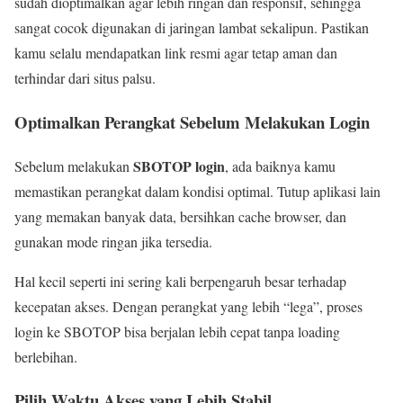
sudah dioptimalkan agar lebih ringan dan responsif, sehingga
sangat cocok digunakan di jaringan lambat sekalipun. Pastikan
kamu selalu mendapatkan link resmi agar tetap aman dan
terhindar dari situs palsu.
Optimalkan Perangkat Sebelum Melakukan Login
SBOTOP login
Sebelum melakukan
, ada baiknya kamu
memastikan perangkat dalam kondisi optimal. Tutup aplikasi lain
yang memakan banyak data, bersihkan cache browser, dan
gunakan mode ringan jika tersedia.
Hal kecil seperti ini sering kali berpengaruh besar terhadap
kecepatan akses. Dengan perangkat yang lebih “lega”, proses
login ke SBOTOP bisa berjalan lebih cepat tanpa loading
berlebihan.
Pilih Waktu Akses yang Lebih Stabil