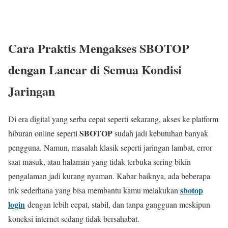
Cara Praktis Mengakses SBOTOP
dengan Lancar di Semua Kondisi
Jaringan
Di era digital yang serba cepat seperti sekarang, akses ke platform
SBOTOP
hiburan online seperti
sudah jadi kebutuhan banyak
pengguna. Namun, masalah klasik seperti jaringan lambat, error
saat masuk, atau halaman yang tidak terbuka sering bikin
pengalaman jadi kurang nyaman. Kabar baiknya, ada beberapa
sbotop
trik sederhana yang bisa membantu kamu melakukan
login
dengan lebih cepat, stabil, dan tanpa gangguan meskipun
koneksi internet sedang tidak bersahabat.