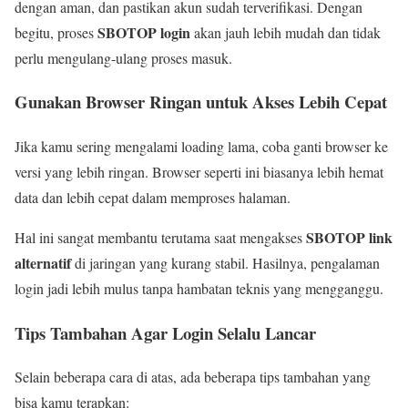
dengan aman, dan pastikan akun sudah terverifikasi. Dengan
SBOTOP login
begitu, proses
akan jauh lebih mudah dan tidak
perlu mengulang-ulang proses masuk.
Gunakan Browser Ringan untuk Akses Lebih Cepat
Jika kamu sering mengalami loading lama, coba ganti browser ke
versi yang lebih ringan. Browser seperti ini biasanya lebih hemat
data dan lebih cepat dalam memproses halaman.
SBOTOP link
Hal ini sangat membantu terutama saat mengakses
alternatif
di jaringan yang kurang stabil. Hasilnya, pengalaman
login jadi lebih mulus tanpa hambatan teknis yang mengganggu.
Tips Tambahan Agar Login Selalu Lancar
Selain beberapa cara di atas, ada beberapa tips tambahan yang
bisa kamu terapkan: