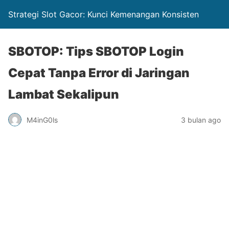
Strategi Slot Gacor: Kunci Kemenangan Konsisten
SBOTOP: Tips SBOTOP Login
Cepat Tanpa Error di Jaringan
Lambat Sekalipun
M4inG0ls
3 bulan ago