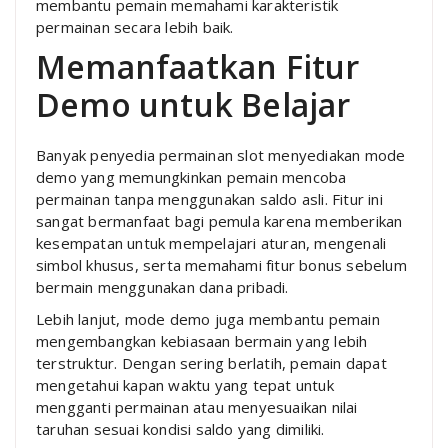
membantu pemain memahami karakteristik
permainan secara lebih baik.
Memanfaatkan Fitur
Demo untuk Belajar
Banyak penyedia permainan slot menyediakan mode
demo yang memungkinkan pemain mencoba
permainan tanpa menggunakan saldo asli. Fitur ini
sangat bermanfaat bagi pemula karena memberikan
kesempatan untuk mempelajari aturan, mengenali
simbol khusus, serta memahami fitur bonus sebelum
bermain menggunakan dana pribadi.
Lebih lanjut, mode demo juga membantu pemain
mengembangkan kebiasaan bermain yang lebih
terstruktur. Dengan sering berlatih, pemain dapat
mengetahui kapan waktu yang tepat untuk
mengganti permainan atau menyesuaikan nilai
taruhan sesuai kondisi saldo yang dimiliki.