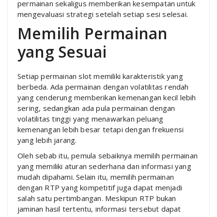
permainan sekaligus memberikan kesempatan untuk
mengevaluasi strategi setelah setiap sesi selesai.
Memilih Permainan
yang Sesuai
Setiap permainan slot memiliki karakteristik yang
berbeda. Ada permainan dengan volatilitas rendah
yang cenderung memberikan kemenangan kecil lebih
sering, sedangkan ada pula permainan dengan
volatilitas tinggi yang menawarkan peluang
kemenangan lebih besar tetapi dengan frekuensi
yang lebih jarang.
Oleh sebab itu, pemula sebaiknya memilih permainan
yang memiliki aturan sederhana dan informasi yang
mudah dipahami. Selain itu, memilih permainan
dengan RTP yang kompetitif juga dapat menjadi
salah satu pertimbangan. Meskipun RTP bukan
jaminan hasil tertentu, informasi tersebut dapat