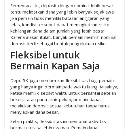
Sementara itu, deposit dengan nominal lebih besar
tentu melibatkan dana yang lebih banyak sejak awal.
Jika pemain tidak memiliki batasan anggaran yang
jelas, kondisi tersebut dapat meningkatkan risiko
kehilangan dana dalam jumlah yang lebih besar.
Karena alasan itulah, banyak pemain memilih nominal
deposit kecil sebagai bentuk pengelolaan risiko.
Fleksibel untuk
Bermain Kapan Saja
Depo 5K juga memberikan fleksibilitas bagi pemain
yang hanya ingin bermain pada waktu luang. Misalnya,
ketika memiliki sedikit waktu untuk bersantai setelah
bekerja atau pada akhir pekan, pemain dapat
melakukan deposit sesuai kebutuhan tanpa harus
menyiapkan dana besar.
Selain praktis, fleksibilitas ini membuat aktivitas
bermain terasa lebih nyaman. Pemain dapat