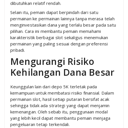
dibutuhkan relatif rendah.
Selain itu, pemain dapat berpindah dari satu
permainan ke permainan lainnya tanpa merasa telah
menginvestasikan dana yang terlalu besar pada satu
pilihan. Cara ini membantu pemain memahami
karakteristik berbagai slot sekaligus menemukan
permainan yang paling sesuai dengan preferensi
pribadi.
Mengurangi Risiko
Kehilangan Dana Besar
Keunggulan lain dari depo 5K terletak pada
kemampuan untuk membatasi risiko finansial. Dalam
permainan slot, hasil setiap putaran bersifat acak
sehingga tidak ada strategi yang dapat menjamin
kemenangan. Oleh sebab itu, penggunaan modal
yang lebih kecil dapat membantu pemain menjaga
pengeluaran tetap terkendali.