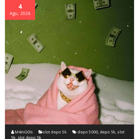
4
Agu, 2026
M4inG0ls
slot depo 5k
depo 5000
,
depo 5k
,
slot
5k
,
slot depo 5k