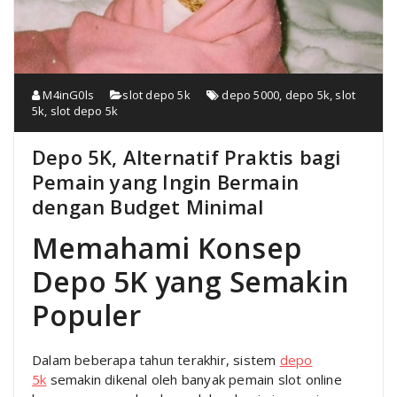
M4inG0ls
slot depo 5k
depo 5000
,
depo 5k
,
slot
5k
,
slot depo 5k
Depo 5K, Alternatif Praktis bagi
Pemain yang Ingin Bermain
dengan Budget Minimal
Memahami Konsep
Depo 5K yang Semakin
Populer
Dalam beberapa tahun terakhir, sistem
depo
5k
semakin dikenal oleh banyak pemain slot online