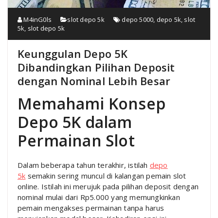
M4inG0ls
slot depo 5k
depo 5000
,
depo 5k
,
slot
5k
,
slot depo 5k
Keunggulan Depo 5K
Dibandingkan Pilihan Deposit
dengan Nominal Lebih Besar
Memahami Konsep
Depo 5K dalam
Permainan Slot
Dalam beberapa tahun terakhir, istilah
depo
5k
semakin sering muncul di kalangan pemain slot
online. Istilah ini merujuk pada pilihan deposit dengan
nominal mulai dari Rp5.000 yang memungkinkan
pemain mengakses permainan tanpa harus