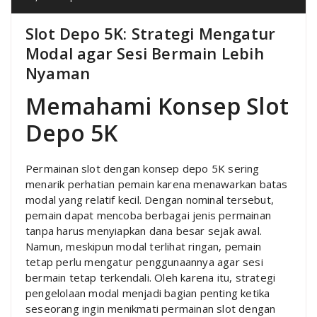
Slot Depo 5K: Strategi Mengatur
Modal agar Sesi Bermain Lebih
Nyaman
Memahami Konsep Slot
Depo 5K
Permainan slot dengan konsep depo 5K sering
menarik perhatian pemain karena menawarkan batas
modal yang relatif kecil. Dengan nominal tersebut,
pemain dapat mencoba berbagai jenis permainan
tanpa harus menyiapkan dana besar sejak awal.
Namun, meskipun modal terlihat ringan, pemain
tetap perlu mengatur penggunaannya agar sesi
bermain tetap terkendali. Oleh karena itu, strategi
pengelolaan modal menjadi bagian penting ketika
seseorang ingin menikmati permainan slot dengan