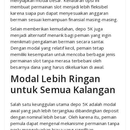
menyiapkan modal besar. Kehadiran opsi ini
membuat permainan slot menjadi lebih fleksibel
karena siapa pun dapat menyesuaikan anggaran
bermain sesuai kemampuan finansial masing-masing.
Selain memberikan kemudahan, depo 5K juga
menjadi alternatif menarik bagi pemain yang ingin
menikmati pengalaman bermain secara santai.
Dengan modal yang relatif kecil, pemain tetap
memiliki kesempatan untuk mencoba berbagai jenis
permainan slot tanpa merasa terbebani oleh
besarnya dana yang harus dikeluarkan di awal.
Modal Lebih Ringan
untuk Semua Kalangan
Salah satu keunggulan utama depo 5K adalah modal
awal yang jauh lebih terjangkau dibandingkan deposit
dengan nominal lebih besar. Oleh karena itu, pemain
pemula dapat mengenal mekanisme permainan tanpa
perlu mengeluarkan biaya yang signifikan.