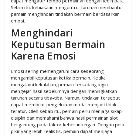
dapat mengatur tempo permainan dengan lebih baik.
Selain itu, kebiasaan mengontrol taruhan membantu
pemain menghindari tindakan bermain berdasarkan
emosi.
Menghindari
Keputusan Bermain
Karena Emosi
Emosi sering memengaruhi cara seseorang
mengambil keputusan ketika bermain. Ketika
mengalami kekalahan, pemain terkadang ingin
mengejar hasil sebelumnya dengan meningkatkan
taruhan secara tiba-tiba. Namun, tindakan tersebut
dapat membuat pengelolaan modal menjadi tidak
teratur. Oleh sebab itu, pemain perlu menjaga sikap
disiplin dan memahami bahwa hasil permainan slot
bergantung pada faktor keberuntungan. Dengan pola
pikir yang lebih realistis, pemain dapat menjaga