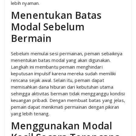
lebih nyaman.
Menentukan Batas
Modal Sebelum
Bermain
Sebelum memulai sesi permainan, pemain sebaiknya
menentukan batas modal yang akan digunakan.
Langkah ini membantu pemain menghindari
keputusan impulsif karena mereka sudah memiliki
rencana sejak awal. Selain itu, pemain dapat
memisahkan dana hiburan dari kebutuhan utama
sehingga aktivitas bermain tidak mengganggu kondisi
keuangan pribadi. Dengan membuat batas yang jelas,
pemain dapat menikmati permainan dengan pikiran
yang lebih tenang.
Menggunakan Modal