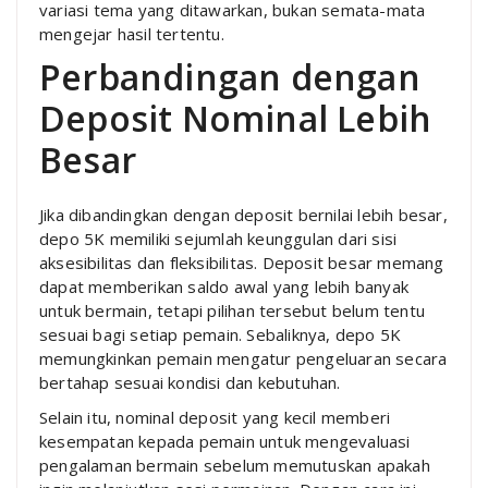
variasi tema yang ditawarkan, bukan semata-mata
mengejar hasil tertentu.
Perbandingan dengan
Deposit Nominal Lebih
Besar
Jika dibandingkan dengan deposit bernilai lebih besar,
depo 5K memiliki sejumlah keunggulan dari sisi
aksesibilitas dan fleksibilitas. Deposit besar memang
dapat memberikan saldo awal yang lebih banyak
untuk bermain, tetapi pilihan tersebut belum tentu
sesuai bagi setiap pemain. Sebaliknya, depo 5K
memungkinkan pemain mengatur pengeluaran secara
bertahap sesuai kondisi dan kebutuhan.
Selain itu, nominal deposit yang kecil memberi
kesempatan kepada pemain untuk mengevaluasi
pengalaman bermain sebelum memutuskan apakah