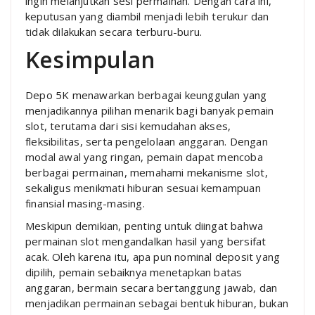
ingin melanjutkan sesi permainan. Dengan cara ini,
keputusan yang diambil menjadi lebih terukur dan
tidak dilakukan secara terburu-buru.
Kesimpulan
Depo 5K menawarkan berbagai keunggulan yang
menjadikannya pilihan menarik bagi banyak pemain
slot, terutama dari sisi kemudahan akses,
fleksibilitas, serta pengelolaan anggaran. Dengan
modal awal yang ringan, pemain dapat mencoba
berbagai permainan, memahami mekanisme slot,
sekaligus menikmati hiburan sesuai kemampuan
finansial masing-masing.
Meskipun demikian, penting untuk diingat bahwa
permainan slot mengandalkan hasil yang bersifat
acak. Oleh karena itu, apa pun nominal deposit yang
dipilih, pemain sebaiknya menetapkan batas
anggaran, bermain secara bertanggung jawab, dan
menjadikan permainan sebagai bentuk hiburan, bukan