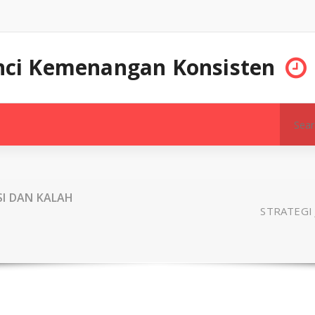
unci Kemenangan Konsisten
Search
for:
SI DAN KALAH
STRATEGI