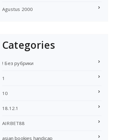
Agustus 2000
Categories
! Без рубрики
1
10
18.12.1
AIRBET88
asian bookies handicap