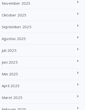
November 2025
Oktober 2025
September 2025
Agustus 2025
Juli 2025
Juni 2025
Mei 2025
April 2025
Maret 2025
Februari 2025