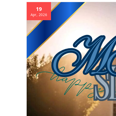
19
Apr, 2026