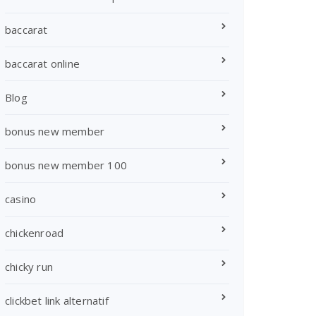
baccarat
baccarat online
Blog
bonus new member
bonus new member 100
casino
chickenroad
chicky run
clickbet link alternatif