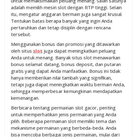
untuk memaksimalkan peluang menang. Salah satunya
adalah memilih mesin slot dengan RTP tinggi. Selain
itu, mengatur anggaran bermain juga sangat krusial.
Tentukan batas berapa banyak yang ingin Anda
pertaruhkan dan tetap disiplin dengan rencana
tersebut.
Menggunakan bonus dan promosi yang ditawarkan
oleh situs
slot
juga dapat meningkatkan peluang
Anda untuk menang. Banyak situs slot menawarkan
bonus selamat datang, bonus deposit, dan putaran
gratis yang dapat Anda manfaatkan. Bonus ini tidak
hanya memberikan nilai tambah yang signifikan,
tetapi juga dapat meningkatkan waktu bermain Anda,
sehingga memperbesar kemungkinan mendapatkan
kemenangan.
Berbicara tentang permainan slot gacor, penting
untuk memperhatikan jenis permainan yang Anda
pilih. Beberapa permainan slot memiliki tema dan
mekanisme permainan yang berbeda-beda. Anda
bisa mencoba berbagai jenis permainan, mulai dari