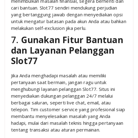
menimbulkan masalah finansial, segera berhenti dan
cari bantuan. Slot77 sendiri mendukung perjudian
yang bertanggung jawab dengan menyediakan opsi
untuk mengatur batasan pada akun Anda atau bahkan
melakukan self-exclusion jika perlu.
7.
Gunakan Fitur Bantuan
dan Layanan Pelanggan
Slot77
Jika Anda menghadapi masalah atau memiliki
pertanyaan saat bermain, jangan ragu untuk
menghubungi layanan pelanggan Slot77. Situs ini
menyediakan dukungan pelanggan 24/7 melalui
berbagai saluran, seperti live chat, email, atau
telepon. Tim customer service yang profesional siap
membantu menyelesaikan masalah yang Anda
hadapi, mulai dari masalah teknis hingga pertanyaan
tentang transaksi atau aturan permainan.