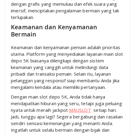
dengan grafis yang memukau dan efek suara yang
imersif, menciptakan pengalaman bermain yang tak
terlupakan.
Keamanan dan Kenyamanan
Bermain
Keamanan dan kenyamanan pemain adalah prioritas
utama. Platform yang menyediakan layanan main slot
depo 5K biasanya dilengkapi dengan sistem
keamanan yang canggih untuk melindungi data
pribadi dan transaksi pemain. Selain itu, layanan
pelanggan yang responsif siap membantu Anda jika
mengalami kendala atau memiliki pertanyaan.
Dengan main slot depo 5K, Anda tidak hanya
mendapatkan hiburan yang seru, tetapi juga peluang
nyata untuk meraih jackpot
MAUSLOT
setiap hari.
Jadi, tunggu apa lagi? Segera bergabung dan rasakan
sendiri sensasi kemenangan yang menanti Anda.
Ingatlah untuk selalu bermain dengan bijak dan