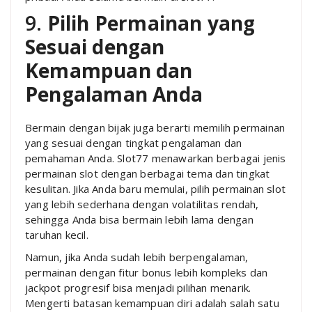
9.
Pilih Permainan yang
Sesuai dengan
Kemampuan dan
Pengalaman Anda
Bermain dengan bijak juga berarti memilih permainan
yang sesuai dengan tingkat pengalaman dan
pemahaman Anda. Slot77 menawarkan berbagai jenis
permainan slot dengan berbagai tema dan tingkat
kesulitan. Jika Anda baru memulai, pilih permainan slot
yang lebih sederhana dengan volatilitas rendah,
sehingga Anda bisa bermain lebih lama dengan
taruhan kecil.
Namun, jika Anda sudah lebih berpengalaman,
permainan dengan fitur bonus lebih kompleks dan
jackpot progresif bisa menjadi pilihan menarik.
Mengerti batasan kemampuan diri adalah salah satu