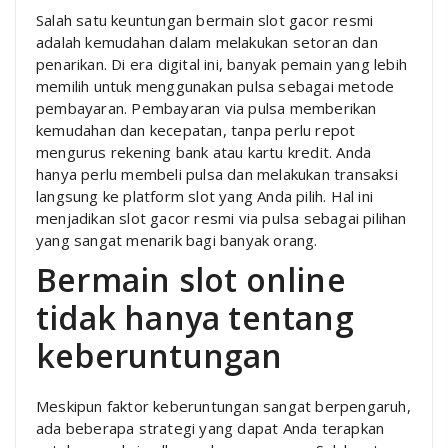
Salah satu keuntungan bermain slot gacor resmi
adalah kemudahan dalam melakukan setoran dan
penarikan. Di era digital ini, banyak pemain yang lebih
memilih untuk menggunakan pulsa sebagai metode
pembayaran. Pembayaran via pulsa memberikan
kemudahan dan kecepatan, tanpa perlu repot
mengurus rekening bank atau kartu kredit. Anda
hanya perlu membeli pulsa dan melakukan transaksi
langsung ke platform slot yang Anda pilih. Hal ini
menjadikan slot gacor resmi via pulsa sebagai pilihan
yang sangat menarik bagi banyak orang.
Bermain slot online
tidak hanya tentang
keberuntungan
Meskipun faktor keberuntungan sangat berpengaruh,
ada beberapa strategi yang dapat Anda terapkan