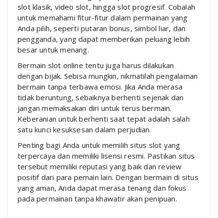
slot klasik, video slot, hingga slot progresif. Cobalah
untuk memahami fitur-fitur dalam permainan yang
Anda pilih, seperti putaran bonus, simbol liar, dan
pengganda, yang dapat memberikan peluang lebih
besar untuk menang.
Bermain slot online tentu juga harus dilakukan
dengan bijak. Sebisa mungkin, nikmatilah pengalaman
bermain tanpa terbawa emosi. Jika Anda merasa
tidak beruntung, sebaiknya berhenti sejenak dan
jangan memaksakan diri untuk terus bermain.
Keberanian untuk berhenti saat tepat adalah salah
satu kunci kesuksesan dalam perjudian.
Penting bagi Anda untuk memilih situs slot yang
terpercaya dan memiliki lisensi resmi. Pastikan situs
tersebut memiliki reputasi yang baik dan review
positif dari para pemain lain. Dengan bermain di situs
yang aman, Anda dapat merasa tenang dan fokus
pada permainan tanpa khawatir akan penipuan.