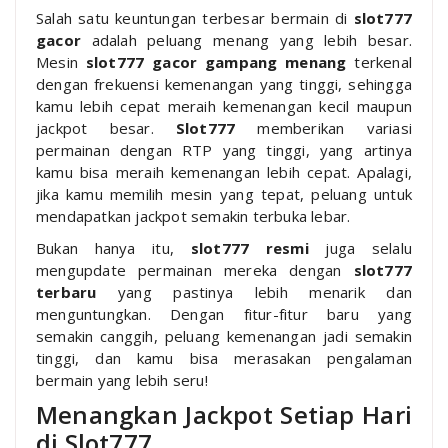
Salah satu keuntungan terbesar bermain di
slot777
gacor
adalah peluang menang yang lebih besar.
Mesin
slot777 gacor gampang menang
terkenal
dengan frekuensi kemenangan yang tinggi, sehingga
kamu lebih cepat meraih kemenangan kecil maupun
jackpot besar.
Slot777
memberikan variasi
permainan dengan RTP yang tinggi, yang artinya
kamu bisa meraih kemenangan lebih cepat. Apalagi,
jika kamu memilih mesin yang tepat, peluang untuk
mendapatkan jackpot semakin terbuka lebar.
Bukan hanya itu,
slot777 resmi
juga selalu
mengupdate permainan mereka dengan
slot777
terbaru
yang pastinya lebih menarik dan
menguntungkan. Dengan fitur-fitur baru yang
semakin canggih, peluang kemenangan jadi semakin
tinggi, dan kamu bisa merasakan pengalaman
bermain yang lebih seru!
Menangkan Jackpot Setiap Hari
di Slot777