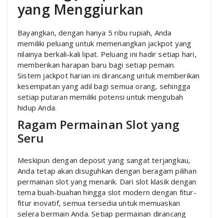
yang Menggiurkan
Bayangkan, dengan hanya 5 ribu rupiah, Anda
memiliki peluang untuk memenangkan jackpot yang
nilainya berkali-kali lipat. Peluang ini hadir setiap hari,
memberikan harapan baru bagi setiap pemain.
Sistem jackpot harian ini dirancang untuk memberikan
kesempatan yang adil bagi semua orang, sehingga
setiap putaran memiliki potensi untuk mengubah
hidup Anda.
Ragam Permainan Slot yang
Seru
Meskipun dengan deposit yang sangat terjangkau,
Anda tetap akan disuguhkan dengan beragam pilihan
permainan slot yang menarik. Dari slot klasik dengan
tema buah-buahan hingga slot modern dengan fitur-
fitur inovatif, semua tersedia untuk memuaskan
selera bermain Anda. Setiap permainan dirancang