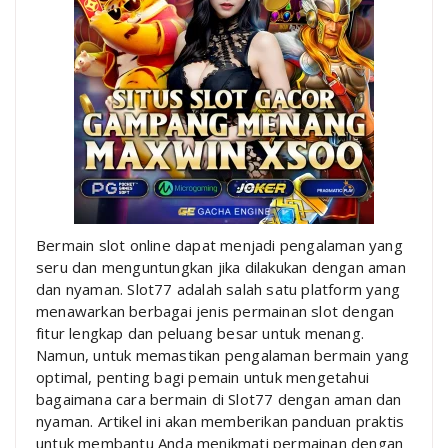
Bermain slot online dapat menjadi pengalaman yang
seru dan menguntungkan jika dilakukan dengan aman
dan nyaman. Slot77 adalah salah satu platform yang
menawarkan berbagai jenis permainan slot dengan
fitur lengkap dan peluang besar untuk menang.
Namun, untuk memastikan pengalaman bermain yang
optimal, penting bagi pemain untuk mengetahui
bagaimana cara bermain di Slot77 dengan aman dan
nyaman. Artikel ini akan memberikan panduan praktis
untuk membantu Anda menikmati permainan dengan