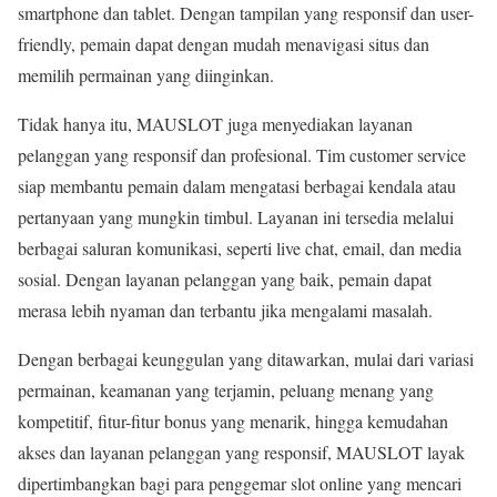
smartphone dan tablet. Dengan tampilan yang responsif dan user-
friendly, pemain dapat dengan mudah menavigasi situs dan
memilih permainan yang diinginkan.
Tidak hanya itu, MAUSLOT juga menyediakan layanan
pelanggan yang responsif dan profesional. Tim customer service
siap membantu pemain dalam mengatasi berbagai kendala atau
pertanyaan yang mungkin timbul. Layanan ini tersedia melalui
berbagai saluran komunikasi, seperti live chat, email, dan media
sosial. Dengan layanan pelanggan yang baik, pemain dapat
merasa lebih nyaman dan terbantu jika mengalami masalah.
Dengan berbagai keunggulan yang ditawarkan, mulai dari variasi
permainan, keamanan yang terjamin, peluang menang yang
kompetitif, fitur-fitur bonus yang menarik, hingga kemudahan
akses dan layanan pelanggan yang responsif, MAUSLOT layak
dipertimbangkan bagi para penggemar slot online yang mencari