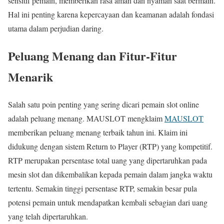
sensitif pemain, memberikan rasa aman dan nyaman saat bermain.
Hal ini penting karena kepercayaan dan keamanan adalah fondasi
utama dalam perjudian daring.
Peluang Menang dan Fitur-Fitur
Menarik
Salah satu poin penting yang sering dicari pemain slot online
adalah peluang menang. MAUSLOT mengklaim
MAUSLOT
memberikan peluang menang terbaik tahun ini. Klaim ini
didukung dengan sistem Return to Player (RTP) yang kompetitif.
RTP merupakan persentase total uang yang dipertaruhkan pada
mesin slot dan dikembalikan kepada pemain dalam jangka waktu
tertentu. Semakin tinggi persentase RTP, semakin besar pula
potensi pemain untuk mendapatkan kembali sebagian dari uang
yang telah dipertaruhkan.