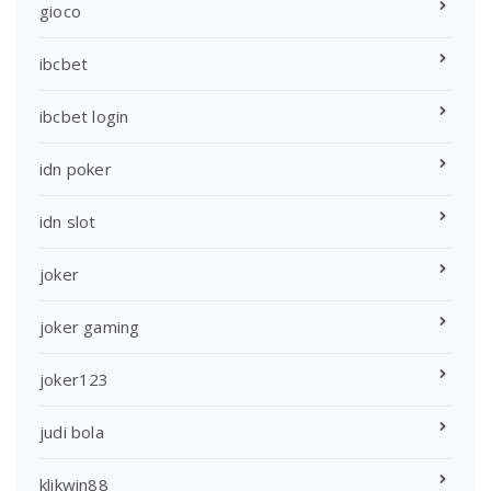
gioco
ibcbet
ibcbet login
idn poker
idn slot
joker
joker gaming
joker123
judi bola
klikwin88