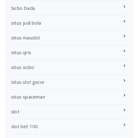
Sicbo Dadu
situs judi bola
situs mauslot
situs qris
situs sicbo
situs slot gacor
situs spaceman
slot
slot bet 100