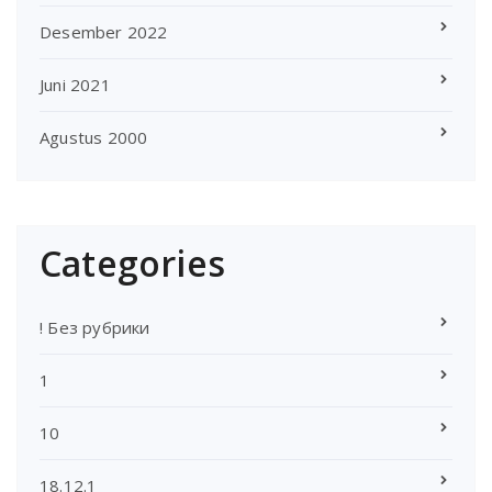
Desember 2022
Juni 2021
Agustus 2000
Categories
! Без рубрики
1
10
18.12.1