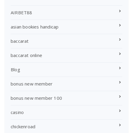
AIRBET88
asian bookies handicap
baccarat
baccarat online
Blog
bonus new member
bonus new member 100
casino
chickenroad