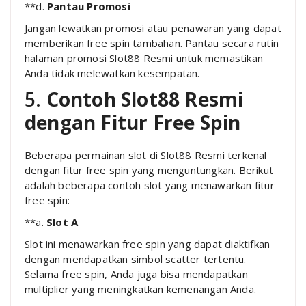
**d.
Pantau Promosi
Jangan lewatkan promosi atau penawaran yang dapat
memberikan free spin tambahan. Pantau secara rutin
halaman promosi Slot88 Resmi untuk memastikan
Anda tidak melewatkan kesempatan.
5.
Contoh Slot88 Resmi
dengan Fitur Free Spin
Beberapa permainan slot di Slot88 Resmi terkenal
dengan fitur free spin yang menguntungkan. Berikut
adalah beberapa contoh slot yang menawarkan fitur
free spin:
**a.
Slot A
Slot ini menawarkan free spin yang dapat diaktifkan
dengan mendapatkan simbol scatter tertentu.
Selama free spin, Anda juga bisa mendapatkan
multiplier yang meningkatkan kemenangan Anda.