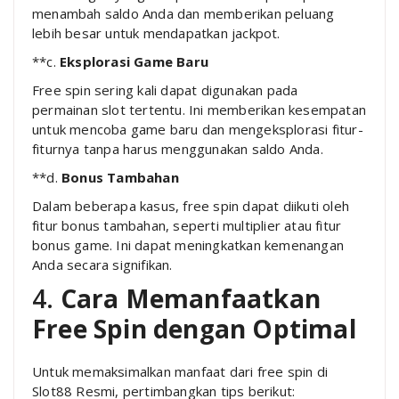
menambah saldo Anda dan memberikan peluang
lebih besar untuk mendapatkan jackpot.
**c.
Eksplorasi Game Baru
Free spin sering kali dapat digunakan pada
permainan slot tertentu. Ini memberikan kesempatan
untuk mencoba game baru dan mengeksplorasi fitur-
fiturnya tanpa harus menggunakan saldo Anda.
**d.
Bonus Tambahan
Dalam beberapa kasus, free spin dapat diikuti oleh
fitur bonus tambahan, seperti multiplier atau fitur
bonus game. Ini dapat meningkatkan kemenangan
Anda secara signifikan.
4.
Cara Memanfaatkan
Free Spin dengan Optimal
Untuk memaksimalkan manfaat dari free spin di
Slot88 Resmi, pertimbangkan tips berikut: