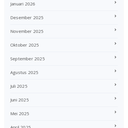
Januari 2026
Desember 2025
November 2025
Oktober 2025
September 2025
Agustus 2025
Juli 2025
Juni 2025
Mei 2025
April 2025