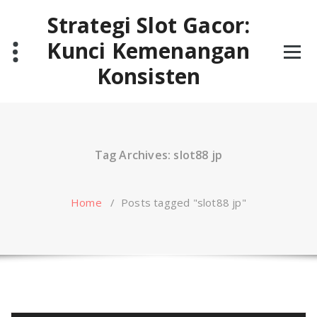
Skip
Strategi Slot Gacor:
to
content
Kunci Kemenangan
Konsisten
Tag Archives: slot88 jp
Home
/
Posts tagged "slot88 jp"