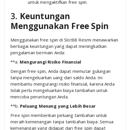
untuk mengaktifkan free spin.
3.
Keuntungan
Menggunakan Free Spin
Menggunakan free spin di Slot88 Resmi menawarkan
berbagai keuntungan yang dapat meningkatkan
pengalaman bermain Anda:
**a.
Mengurangi Risiko Finansial
Dengan free spin, Anda dapat memutar gulungan
tanpa mengeluarkan uang dari saldo Anda. Ini
membantu mengurangi risiko finansial, karena Anda
tidak perlu mengeluarkan biaya tambahan untuk
mencoba peruntungan Anda.
**b.
Peluang Menang yang Lebih Besar
Free spin memberikan peluang tambahan untuk
meraih kemenangan tanpa tambahan biaya. Semua
kemenangan yang didapat dari free spin dapat