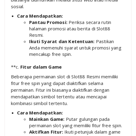
sosial.
Cara Mendapatkan:
Pantau Promosi:
Periksa secara rutin
halaman promosi atau berita di Slot88
Resmi.
Ikuti Syarat dan Ketentuan:
Pastikan
Anda memenuhi syarat untuk promosi yang
mencakup free spin.
**c.
Fitur dalam Game
Beberapa permainan slot di Slot88 Resmi memiliki
fitur free spin yang dapat diaktifkan selama
permainan. Fitur ini biasanya diaktifkan dengan
mendapatkan simbol tertentu atau mencapai
kombinasi simbol tertentu.
Cara Mendapatkan:
Mainkan Game:
Putar gulungan pada
permainan slot yang memiliki fitur free spin.
Aktifkan Fitur:
Ikuti petunjuk dalam game