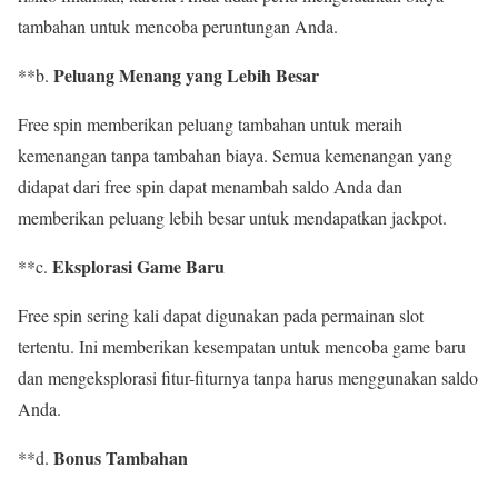
tambahan untuk mencoba peruntungan Anda.
Peluang Menang yang Lebih Besar
**b.
Free spin memberikan peluang tambahan untuk meraih
kemenangan tanpa tambahan biaya. Semua kemenangan yang
didapat dari free spin dapat menambah saldo Anda dan
memberikan peluang lebih besar untuk mendapatkan jackpot.
Eksplorasi Game Baru
**c.
Free spin sering kali dapat digunakan pada permainan slot
tertentu. Ini memberikan kesempatan untuk mencoba game baru
dan mengeksplorasi fitur-fiturnya tanpa harus menggunakan saldo
Anda.
Bonus Tambahan
**d.