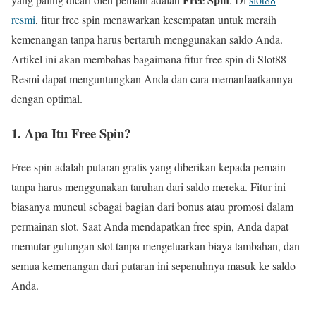
resmi
, fitur free spin menawarkan kesempatan untuk meraih
kemenangan tanpa harus bertaruh menggunakan saldo Anda.
Artikel ini akan membahas bagaimana fitur free spin di Slot88
Resmi dapat menguntungkan Anda dan cara memanfaatkannya
dengan optimal.
1.
Apa Itu Free Spin?
Free spin adalah putaran gratis yang diberikan kepada pemain
tanpa harus menggunakan taruhan dari saldo mereka. Fitur ini
biasanya muncul sebagai bagian dari bonus atau promosi dalam
permainan slot. Saat Anda mendapatkan free spin, Anda dapat
memutar gulungan slot tanpa mengeluarkan biaya tambahan, dan
semua kemenangan dari putaran ini sepenuhnya masuk ke saldo
Anda.