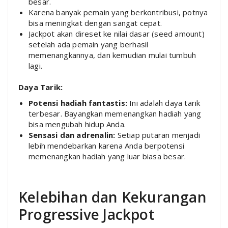
besar.
Karena banyak pemain yang berkontribusi, potnya
bisa meningkat dengan sangat cepat.
Jackpot akan direset ke nilai dasar (seed amount)
setelah ada pemain yang berhasil
memenangkannya, dan kemudian mulai tumbuh
lagi.
Daya Tarik:
Potensi hadiah fantastis:
Ini adalah daya tarik
terbesar. Bayangkan memenangkan hadiah yang
bisa mengubah hidup Anda.
Sensasi dan adrenalin:
Setiap putaran menjadi
lebih mendebarkan karena Anda berpotensi
memenangkan hadiah yang luar biasa besar.
Kelebihan dan Kekurangan
Progressive Jackpot