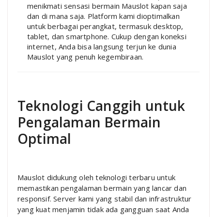
menikmati sensasi bermain Mauslot kapan saja
dan di mana saja. Platform kami dioptimalkan
untuk berbagai perangkat, termasuk desktop,
tablet, dan smartphone. Cukup dengan koneksi
internet, Anda bisa langsung terjun ke dunia
Mauslot yang penuh kegembiraan.
Teknologi Canggih untuk
Pengalaman Bermain
Optimal
Mauslot didukung oleh teknologi terbaru untuk
memastikan pengalaman bermain yang lancar dan
responsif. Server kami yang stabil dan infrastruktur
yang kuat menjamin tidak ada gangguan saat Anda