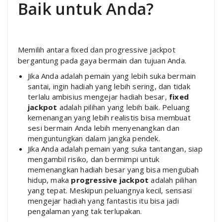
Baik untuk Anda?
Memilih antara fixed dan progressive jackpot
bergantung pada gaya bermain dan tujuan Anda.
Jika Anda adalah pemain yang lebih suka bermain
santai, ingin hadiah yang lebih sering, dan tidak
terlalu ambisius mengejar hadiah besar,
fixed
jackpot
adalah pilihan yang lebih baik. Peluang
kemenangan yang lebih realistis bisa membuat
sesi bermain Anda lebih menyenangkan dan
menguntungkan dalam jangka pendek.
Jika Anda adalah pemain yang suka tantangan, siap
mengambil risiko, dan bermimpi untuk
memenangkan hadiah besar yang bisa mengubah
hidup, maka
progressive jackpot
adalah pilihan
yang tepat. Meskipun peluangnya kecil, sensasi
mengejar hadiah yang fantastis itu bisa jadi
pengalaman yang tak terlupakan.