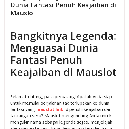
Dunia Fantasi Penuh Keajaiban di
Mauslo
Bangkitnya Legenda:
Menguasai Dunia
Fantasi Penuh
Keajaiban di Mauslot
Selamat datang, para petualang! Apakah Anda siap
untuk memulai perjalanan tak terlupakan ke dunia
fantasi yang
mauslot link
dipenuhi keajaiban dan
tantangan seru? Mauslot mengundang Anda untuk
mengukir nama sebagai legenda sejati, menjelajahi
alam semesta yang kaya dengan misteri dan harta