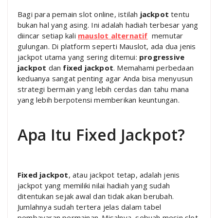
Bagi para pemain slot online, istilah
jackpot
tentu
bukan hal yang asing. Ini adalah hadiah terbesar yang
diincar setiap kali
mauslot alternatif
memutar
gulungan. Di platform seperti Mauslot, ada dua jenis
jackpot utama yang sering ditemui:
progressive
jackpot
dan
fixed jackpot
. Memahami perbedaan
keduanya sangat penting agar Anda bisa menyusun
strategi bermain yang lebih cerdas dan tahu mana
yang lebih berpotensi memberikan keuntungan.
Apa Itu Fixed Jackpot?
Fixed jackpot
, atau jackpot tetap, adalah jenis
jackpot yang memiliki nilai hadiah yang sudah
ditentukan sejak awal dan tidak akan berubah.
Jumlahnya sudah tertera jelas dalam tabel
pembayaran permainan. Misalnya, sebuah mesin slot