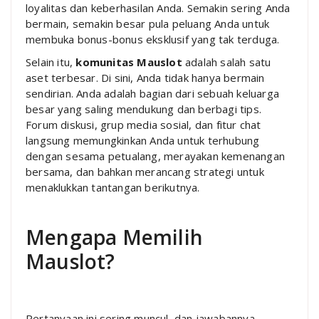
loyalitas dan keberhasilan Anda. Semakin sering Anda
bermain, semakin besar pula peluang Anda untuk
membuka bonus-bonus eksklusif yang tak terduga.
Selain itu,
komunitas Mauslot
adalah salah satu
aset terbesar. Di sini, Anda tidak hanya bermain
sendirian. Anda adalah bagian dari sebuah keluarga
besar yang saling mendukung dan berbagi tips.
Forum diskusi, grup media sosial, dan fitur chat
langsung memungkinkan Anda untuk terhubung
dengan sesama petualang, merayakan kemenangan
bersama, dan bahkan merancang strategi untuk
menaklukkan tantangan berikutnya.
Mengapa Memilih
Mauslot?
Pertanyaan ini sering muncul, dan jawabannya