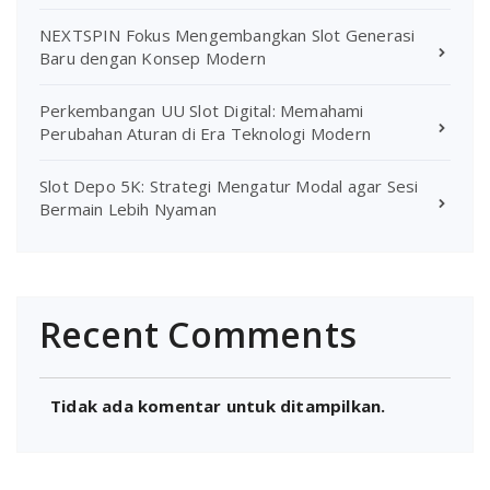
NEXTSPIN Fokus Mengembangkan Slot Generasi
Baru dengan Konsep Modern
Perkembangan UU Slot Digital: Memahami
Perubahan Aturan di Era Teknologi Modern
Slot Depo 5K: Strategi Mengatur Modal agar Sesi
Bermain Lebih Nyaman
Recent Comments
Tidak ada komentar untuk ditampilkan.