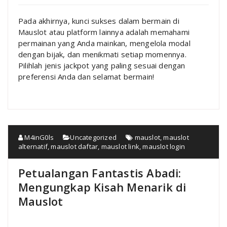
Pada akhirnya, kunci sukses dalam bermain di
Mauslot atau platform lainnya adalah memahami
permainan yang Anda mainkan, mengelola modal
dengan bijak, dan menikmati setiap momennya.
Pilihlah jenis jackpot yang paling sesuai dengan
preferensi Anda dan selamat bermain!
M4inG0ls
Uncategorized
mauslot
,
mauslot
alternatif
,
mauslot daftar
,
mauslot link
,
mauslot login
Petualangan Fantastis Abadi:
Mengungkap Kisah Menarik di
Mauslot