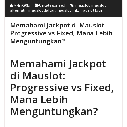
M4inG0ls
Uncategorized
mauslot
,
mauslot
alternatif
,
mauslot daftar
,
mauslot link
,
mauslot login
Memahami Jackpot di Mauslot:
Progressive vs Fixed, Mana Lebih
Menguntungkan?
Memahami Jackpot
di Mauslot:
Progressive vs Fixed,
Mana Lebih
Menguntungkan?