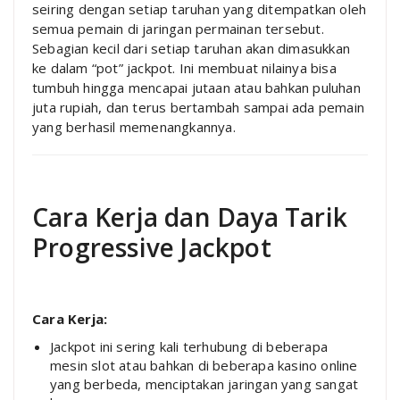
seiring dengan setiap taruhan yang ditempatkan oleh
semua pemain di jaringan permainan tersebut.
Sebagian kecil dari setiap taruhan akan dimasukkan
ke dalam “pot” jackpot. Ini membuat nilainya bisa
tumbuh hingga mencapai jutaan atau bahkan puluhan
juta rupiah, dan terus bertambah sampai ada pemain
yang berhasil memenangkannya.
Cara Kerja dan Daya Tarik
Progressive Jackpot
Cara Kerja:
Jackpot ini sering kali terhubung di beberapa
mesin slot atau bahkan di beberapa kasino online
yang berbeda, menciptakan jaringan yang sangat