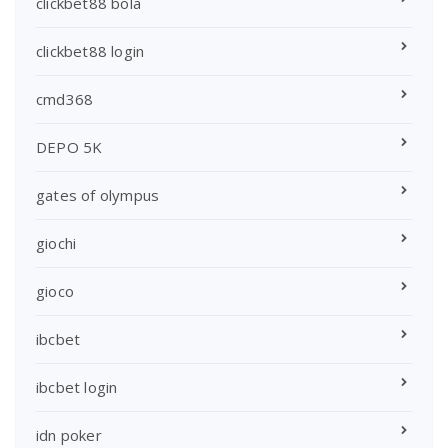
clickbet88 bola
clickbet88 login
cmd368
DEPO 5K
gates of olympus
giochi
gioco
ibcbet
ibcbet login
idn poker