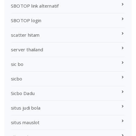
SBOTOP link alternatif
SBOTOP login
scatter hitam
server thailand
sic bo
sicbo
Sicbo Dadu
situs judi bola
situs mauslot