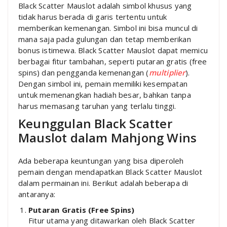
Black Scatter Mauslot adalah simbol khusus yang
tidak harus berada di garis tertentu untuk
memberikan kemenangan. Simbol ini bisa muncul di
mana saja pada gulungan dan tetap memberikan
bonus istimewa. Black Scatter Mauslot dapat memicu
berbagai fitur tambahan, seperti putaran gratis (free
spins) dan pengganda kemenangan (
multiplier
).
Dengan simbol ini, pemain memiliki kesempatan
untuk memenangkan hadiah besar, bahkan tanpa
harus memasang taruhan yang terlalu tinggi.
Keunggulan Black Scatter
Mauslot dalam Mahjong Wins
Ada beberapa keuntungan yang bisa diperoleh
pemain dengan mendapatkan Black Scatter Mauslot
dalam permainan ini. Berikut adalah beberapa di
antaranya:
Putaran Gratis (Free Spins)
Fitur utama yang ditawarkan oleh Black Scatter