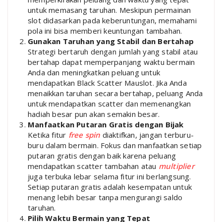
untuk memasang taruhan. Meskipun permainan
slot didasarkan pada keberuntungan, memahami
pola ini bisa memberi keuntungan tambahan.
Gunakan Taruhan yang Stabil dan Bertahap
Strategi bertaruh dengan jumlah yang stabil atau
bertahap dapat memperpanjang waktu bermain
Anda dan meningkatkan peluang untuk
mendapatkan Black Scatter Mauslot. Jika Anda
menaikkan taruhan secara bertahap, peluang Anda
untuk mendapatkan scatter dan memenangkan
hadiah besar pun akan semakin besar.
Manfaatkan Putaran Gratis dengan Bijak
Ketika fitur
free spin
diaktifkan, jangan terburu-
buru dalam bermain. Fokus dan manfaatkan setiap
putaran gratis dengan baik karena peluang
mendapatkan scatter tambahan atau
multiplier
juga terbuka lebar selama fitur ini berlangsung.
Setiap putaran gratis adalah kesempatan untuk
menang lebih besar tanpa mengurangi saldo
taruhan.
Pilih Waktu Bermain yang Tepat