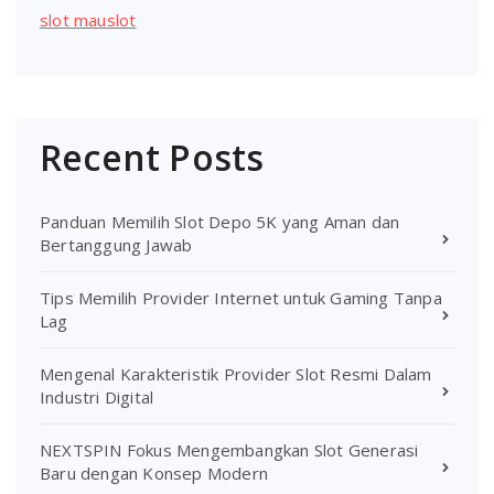
slot mauslot
Recent Posts
Panduan Memilih Slot Depo 5K yang Aman dan
Bertanggung Jawab
Tips Memilih Provider Internet untuk Gaming Tanpa
Lag
Mengenal Karakteristik Provider Slot Resmi Dalam
Industri Digital
NEXTSPIN Fokus Mengembangkan Slot Generasi
Baru dengan Konsep Modern