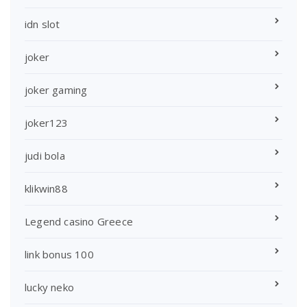
idn slot
joker
joker gaming
joker123
judi bola
klikwin88
Legend casino Greece
link bonus 100
lucky neko