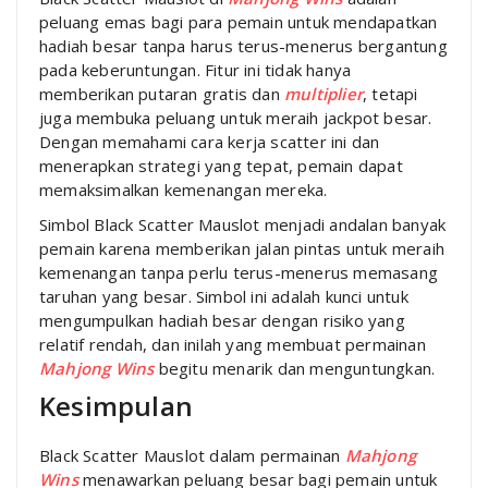
peluang emas bagi para pemain untuk mendapatkan
hadiah besar tanpa harus terus-menerus bergantung
pada keberuntungan. Fitur ini tidak hanya
memberikan putaran gratis dan
multiplier
, tetapi
juga membuka peluang untuk meraih jackpot besar.
Dengan memahami cara kerja scatter ini dan
menerapkan strategi yang tepat, pemain dapat
memaksimalkan kemenangan mereka.
Simbol Black Scatter Mauslot menjadi andalan banyak
pemain karena memberikan jalan pintas untuk meraih
kemenangan tanpa perlu terus-menerus memasang
taruhan yang besar. Simbol ini adalah kunci untuk
mengumpulkan hadiah besar dengan risiko yang
relatif rendah, dan inilah yang membuat permainan
Mahjong Wins
begitu menarik dan menguntungkan.
Kesimpulan
Black Scatter Mauslot dalam permainan
Mahjong
Wins
menawarkan peluang besar bagi pemain untuk