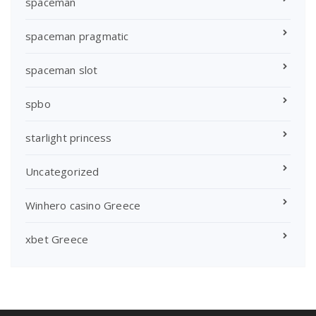
spaceman
spaceman pragmatic
spaceman slot
spbo
starlight princess
Uncategorized
Winhero casino Greece
xbet Greece