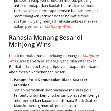
jackpot. Setiap kali simbol ini muncul, peluang
untuk mendapatkan hadiah besar akan semakin
terbuka lebar. Beberapa pemain bahkan berhasil
memenangkan jackpot besar berkat simbol
scatter ini, yang menjadi rahasia sukses mereka
dalam permainan
Mahjong Wins
.
Rahasia Menang Besar di
Mahjong Wins
Untuk memaksimalkan peluang menang di
Mahjong
Wins
, ada beberapa strategi yang bisa diterapkan.
Berikut adalah beberapa tips yang dapat membantu
Anda meraih kemenangan besar:
Pahami Pola Kemunculan Black Scatter
Mauslot
Setiap permainan slot biasanya memiliki pola
tertentu untuk kemunculan simbol scatter. Dengan
memperhatikan kapan dan di mana Black Scatter
Mauslot sering muncul, pemain bisa
memperkirakan peluang dan waktu yang tepat