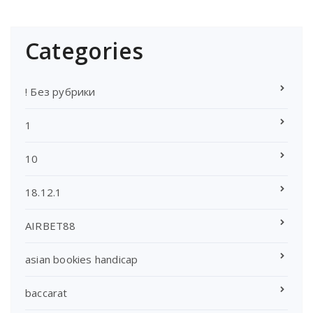
Categories
! Без рубрики
1
10
18.12.1
AIRBET88
asian bookies handicap
baccarat