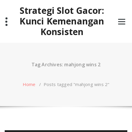
Skip
Strategi Slot Gacor:
to
content
Kunci Kemenangan
Konsisten
Tag Archives: mahjong wins 2
Home
/
Posts tagged "mahjong wins 2"