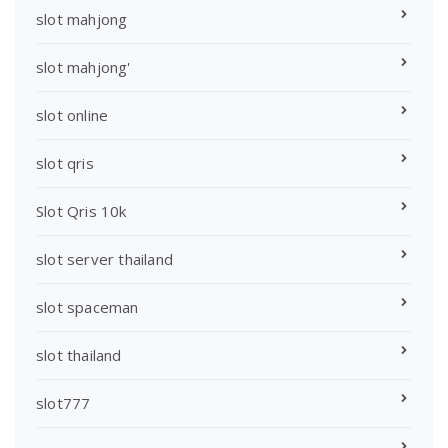
slot mahjong
slot mahjong'
slot online
slot qris
Slot Qris 10k
slot server thailand
slot spaceman
slot thailand
slot777