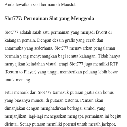
Anda lewatkan saat bermain di Mauslot:
Slot777: Permainan Slot yang Menggoda
Slot777 adalah salah satu permainan yang menjadi favorit di
kalangan pemain. Dengan desain grafis yang cerah dan
antarmuka yang sederhana, Slot777 menawarkan pengalaman
bermain yang menyenangkan bagi semua kalangan. Tidak hanya
menyajikan keindahan visual, tetapi Slot777 juga memiliki RTP
(Return to Player) yang tinggi, memberikan peluang lebih besar
untuk menang.
Fitur menarik dari Slot777 termasuk putaran gratis dan bonus
yang biasanya muncul di putaran tertentu. Pemain akan
dimanjakan dengan menghadirkan berbagai simbol yang
menjanjikan, lagi-lagi menegaskan mengapa permainan ini begitu
dicintai. Setiap putaran memiliki potensi untuk meraih jackpot,