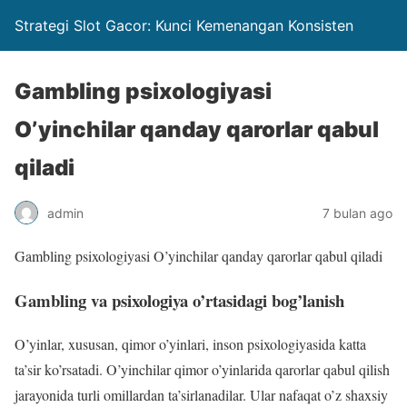
Strategi Slot Gacor: Kunci Kemenangan Konsisten
Gambling psixologiyasi
O’yinchilar qanday qarorlar qabul
qiladi
admin
7 bulan ago
Gambling psixologiyasi O’yinchilar qanday qarorlar qabul qiladi
Gambling va psixologiya o’rtasidagi bog’lanish
O’yinlar, xususan, qimor o’yinlari, inson psixologiyasida katta
ta’sir ko’rsatadi. O’yinchilar qimor o’yinlarida qarorlar qabul qilish
jarayonida turli omillardan ta’sirlanadilar. Ular nafaqat o’z shaxsiy