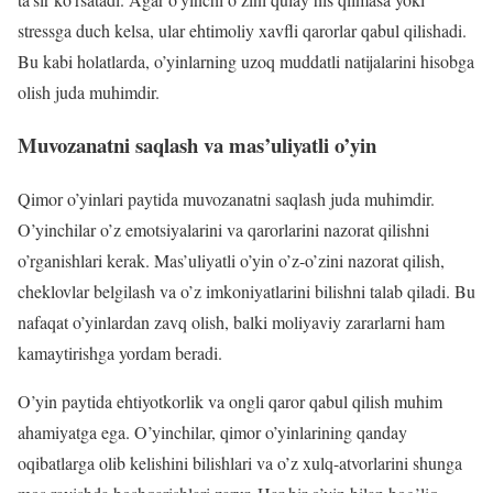
stressga duch kelsa, ular ehtimoliy xavfli qarorlar qabul qilishadi.
Bu kabi holatlarda, o’yinlarning uzoq muddatli natijalarini hisobga
olish juda muhimdir.
Muvozanatni saqlash va mas’uliyatli o’yin
Qimor o’yinlari paytida muvozanatni saqlash juda muhimdir.
O’yinchilar o’z emotsiyalarini va qarorlarini nazorat qilishni
o’rganishlari kerak. Mas’uliyatli o’yin o’z-o’zini nazorat qilish,
cheklovlar belgilash va o’z imkoniyatlarini bilishni talab qiladi. Bu
nafaqat o’yinlardan zavq olish, balki moliyaviy zararlarni ham
kamaytirishga yordam beradi.
O’yin paytida ehtiyotkorlik va ongli qaror qabul qilish muhim
ahamiyatga ega. O’yinchilar, qimor o’yinlarining qanday
oqibatlarga olib kelishini bilishlari va o’z xulq-atvorlarini shunga