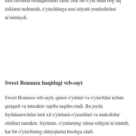
mos ravishda boshqarishlari zarur. Har bir o’yin bilan bog’liq
risklarni tushunish, o’yinchilarga mas’uliyatli yondashishni
ta’minlaydi.
Sweet Bonanza haqidagi veb-sayt
Sweet Bonanza veb-sayti, qimor o’yinlari va o’yinchilar uchun
qiziqarli va interaktiv tajriba taqdim etadi. Bu joyda
foydalanuvchilar turli xil o’yinlarni o’ynashlari va mukofotlar
olishlari mumkin. Saytimiz, o’yinlarning xilma-xilligini ta’minlab,
har bir o’yinchining ehtiyojlarini hisobga oladi.