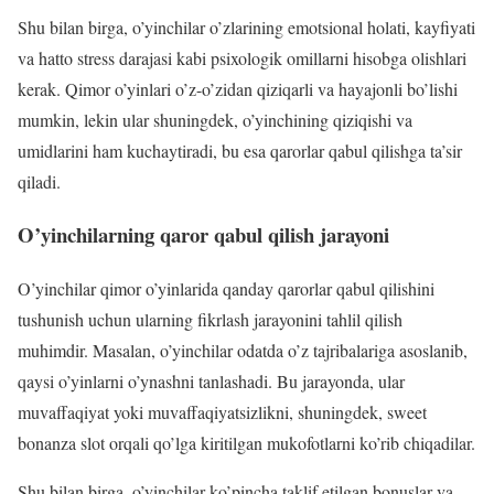
Shu bilan birga, o’yinchilar o’zlarining emotsional holati, kayfiyati
va hatto stress darajasi kabi psixologik omillarni hisobga olishlari
kerak. Qimor o’yinlari o’z-o’zidan qiziqarli va hayajonli bo’lishi
mumkin, lekin ular shuningdek, o’yinchining qiziqishi va
umidlarini ham kuchaytiradi, bu esa qarorlar qabul qilishga ta’sir
qiladi.
O’yinchilarning qaror qabul qilish jarayoni
O’yinchilar qimor o’yinlarida qanday qarorlar qabul qilishini
tushunish uchun ularning fikrlash jarayonini tahlil qilish
muhimdir. Masalan, o’yinchilar odatda o’z tajribalariga asoslanib,
qaysi o’yinlarni o’ynashni tanlashadi. Bu jarayonda, ular
muvaffaqiyat yoki muvaffaqiyatsizlikni, shuningdek, sweet
bonanza slot orqali qo’lga kiritilgan mukofotlarni ko’rib chiqadilar.
Shu bilan birga, o’yinchilar ko’pincha taklif etilgan bonuslar va