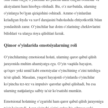
aksiyalarni ham hisobga olishadi. Bu, o’z navbatida, ularning
o’yinlarga bo’lgan qiziqishini oshiradi. Ammo o’yinlardan
keladigan foyda va xavf darajasini baholashda ehtiyotkorlik bilan
yondashish zarur. O’yinchilar har doim o’zlarining cheklovlarini
bilishlari va ularga rioya qilishlari kerak.
Qimor o’yinlarida emotsiyalarning roli
O’yinchilarning emotsional holati, ularning qaror qabul qilish
jarayonida muhim ahamiyatga ega. O’yin vaqtida hayajon,
qo’rquv yoki umid kabi emotsiyalar o’yinchining o’zini tutishiga
ta’sir qiladi. Masalan, yuqori hayajonli o’yinlarda o’yinchilar
ko’pincha tez-tez va impulsiv qarorlar qabul qilishadi, bu esa
ularning natijalariga salbiy ta’sir ko’rsatishi mumkin.
Emotsional holatning o’zgarishi ham qaror qabul qilish jarayoniga
ta’sir ko’rsatadi. Agar o’yinchi o’zini qulay his qilmasa yoki