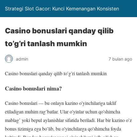
Strategi Slot Gacor: Kunci Kemenangan Konsisten
Casino bonuslari qanday qilib
to’g’ri tanlash mumkin
admin
7 bulan ago
Casino bonuslari qanday qilib to’g’ri tanlash mumkin
Casino bonuslari nima?
Casino bonuslari — bu onlayn kazino o’yinchilariga taklif
etiladigan muhim rag’batlar. Ular o’yinlar uchun qo’shimcha
mablag’ yoki bepul aylanishlar sifatida beriladi. Har bir kazino o’z
bonus tizimiga ega bo’lib, bu o’yinchilarga qo’shimcha foyda