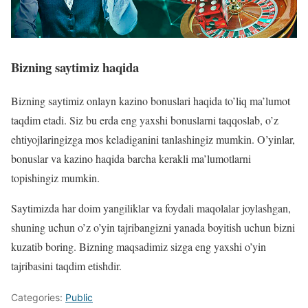
Bizning saytimiz haqida
Bizning saytimiz onlayn kazino bonuslari haqida to’liq ma’lumot
taqdim etadi. Siz bu erda eng yaxshi bonuslarni taqqoslab, o’z
ehtiyojlaringizga mos keladiganini tanlashingiz mumkin. O’yinlar,
bonuslar va kazino haqida barcha kerakli ma’lumotlarni
topishingiz mumkin.
Saytimizda har doim yangiliklar va foydali maqolalar joylashgan,
shuning uchun o’z o’yin tajribangizni yanada boyitish uchun bizni
kuzatib boring. Bizning maqsadimiz sizga eng yaxshi o’yin
tajribasini taqdim etishdir.
Categories:
Public