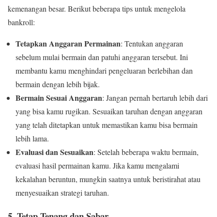
kemenangan besar. Berikut beberapa tips untuk mengelola
bankroll:
Tetapkan Anggaran Permainan
: Tentukan anggaran
sebelum mulai bermain dan patuhi anggaran tersebut. Ini
membantu kamu menghindari pengeluaran berlebihan dan
bermain dengan lebih bijak.
Bermain Sesuai Anggaran
: Jangan pernah bertaruh lebih dari
yang bisa kamu rugikan. Sesuaikan taruhan dengan anggaran
yang telah ditetapkan untuk memastikan kamu bisa bermain
lebih lama.
Evaluasi dan Sesuaikan
: Setelah beberapa waktu bermain,
evaluasi hasil permainan kamu. Jika kamu mengalami
kekalahan beruntun, mungkin saatnya untuk beristirahat atau
menyesuaikan strategi taruhan.
5. Tetap Tenang dan Sabar