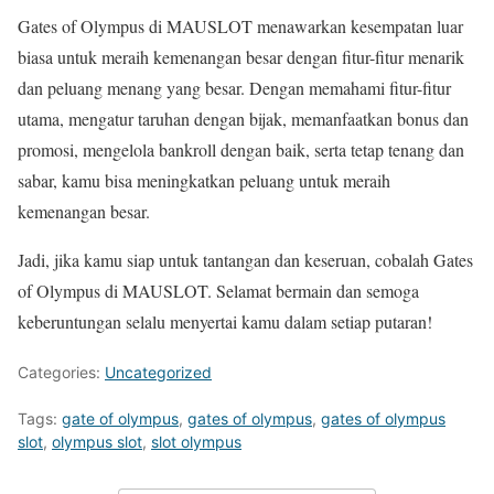
Gates of Olympus di MAUSLOT menawarkan kesempatan luar
biasa untuk meraih kemenangan besar dengan fitur-fitur menarik
dan peluang menang yang besar. Dengan memahami fitur-fitur
utama, mengatur taruhan dengan bijak, memanfaatkan bonus dan
promosi, mengelola bankroll dengan baik, serta tetap tenang dan
sabar, kamu bisa meningkatkan peluang untuk meraih
kemenangan besar.
Jadi, jika kamu siap untuk tantangan dan keseruan, cobalah Gates
of Olympus di MAUSLOT. Selamat bermain dan semoga
keberuntungan selalu menyertai kamu dalam setiap putaran!
Categories:
Uncategorized
Tags:
gate of olympus
,
gates of olympus
,
gates of olympus
slot
,
olympus slot
,
slot olympus