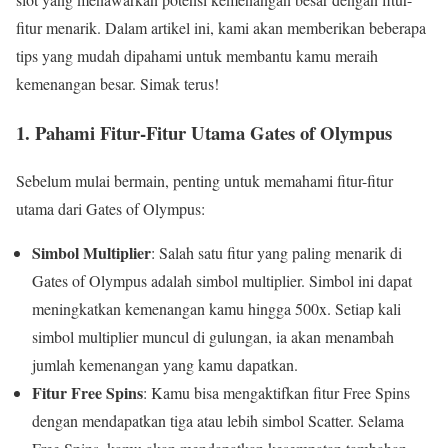
fitur menarik. Dalam artikel ini, kami akan memberikan beberapa
tips yang mudah dipahami untuk membantu kamu meraih
kemenangan besar. Simak terus!
1. Pahami Fitur-Fitur Utama Gates of Olympus
Sebelum mulai bermain, penting untuk memahami fitur-fitur
utama dari Gates of Olympus:
Simbol Multiplier
: Salah satu fitur yang paling menarik di
Gates of Olympus adalah simbol multiplier. Simbol ini dapat
meningkatkan kemenangan kamu hingga 500x. Setiap kali
simbol multiplier muncul di gulungan, ia akan menambah
jumlah kemenangan yang kamu dapatkan.
Fitur Free Spins
: Kamu bisa mengaktifkan fitur Free Spins
dengan mendapatkan tiga atau lebih simbol Scatter. Selama