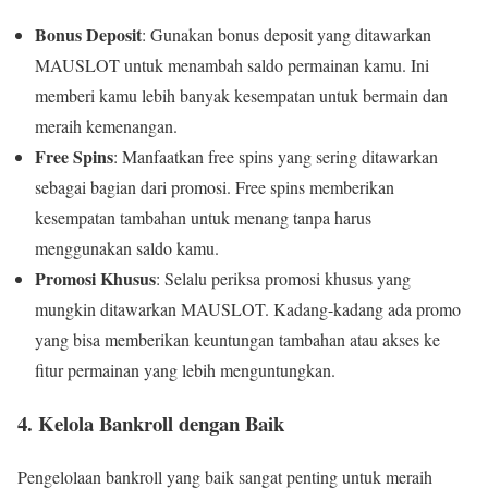
Bonus Deposit
: Gunakan bonus deposit yang ditawarkan
MAUSLOT untuk menambah saldo permainan kamu. Ini
memberi kamu lebih banyak kesempatan untuk bermain dan
meraih kemenangan.
Free Spins
: Manfaatkan free spins yang sering ditawarkan
sebagai bagian dari promosi. Free spins memberikan
kesempatan tambahan untuk menang tanpa harus
menggunakan saldo kamu.
Promosi Khusus
: Selalu periksa promosi khusus yang
mungkin ditawarkan MAUSLOT. Kadang-kadang ada promo
yang bisa memberikan keuntungan tambahan atau akses ke
fitur permainan yang lebih menguntungkan.
4. Kelola Bankroll dengan Baik
Pengelolaan bankroll yang baik sangat penting untuk meraih