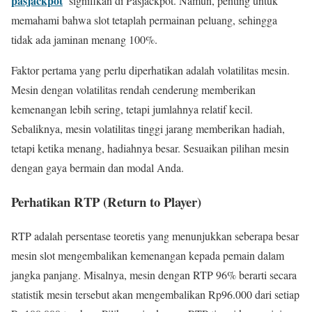
pasjackpot
signifikan di Pasjackpot. Namun, penting untuk
memahami bahwa slot tetaplah permainan peluang, sehingga
tidak ada jaminan menang 100%.
Faktor pertama yang perlu diperhatikan adalah volatilitas mesin.
Mesin dengan volatilitas rendah cenderung memberikan
kemenangan lebih sering, tetapi jumlahnya relatif kecil.
Sebaliknya, mesin volatilitas tinggi jarang memberikan hadiah,
tetapi ketika menang, hadiahnya besar. Sesuaikan pilihan mesin
dengan gaya bermain dan modal Anda.
Perhatikan RTP (Return to Player)
RTP adalah persentase teoretis yang menunjukkan seberapa besar
mesin slot mengembalikan kemenangan kepada pemain dalam
jangka panjang. Misalnya, mesin dengan RTP 96% berarti secara
statistik mesin tersebut akan mengembalikan Rp96.000 dari setiap