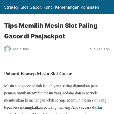
Strategi Slot Gacor: Kunci Kemenangan Konsisten
Tips Memilih Mesin Slot Paling
Gacor di Pasjackpot
M4inG0ls
9 bulan ago
Pahami Konsep Mesin Slot Gacor
Mesin slot gacor adalah istilah yang sering digunakan para
pemain untuk menyebut mesin yang sedang dalam periode
memberikan kemenangan lebih sering. Memilih mesin slot yang
daftar
tepat bisa meningkatkan peluang menang Anda secara