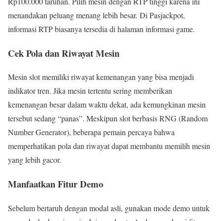
Rp100.000 taruhan. Pilih mesin dengan RTP tinggi karena ini
menandakan peluang menang lebih besar. Di Pasjackpot,
informasi RTP biasanya tersedia di halaman informasi game.
Cek Pola dan Riwayat Mesin
Mesin slot memiliki riwayat kemenangan yang bisa menjadi
indikator tren. Jika mesin tertentu sering memberikan
kemenangan besar dalam waktu dekat, ada kemungkinan mesin
tersebut sedang “panas”. Meskipun slot berbasis RNG (Random
Number Generator), beberapa pemain percaya bahwa
memperhatikan pola dan riwayat dapat membantu memilih mesin
yang lebih gacor.
Manfaatkan Fitur Demo
Sebelum bertaruh dengan modal asli, gunakan mode demo untuk