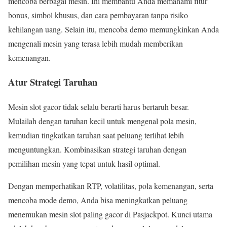
mencoba berbagai mesin. Ini membantu Anda memahami fitur
bonus, simbol khusus, dan cara pembayaran tanpa risiko
kehilangan uang. Selain itu, mencoba demo memungkinkan Anda
mengenali mesin yang terasa lebih mudah memberikan
kemenangan.
Atur Strategi Taruhan
Mesin slot gacor tidak selalu berarti harus bertaruh besar.
Mulailah dengan taruhan kecil untuk mengenal pola mesin,
kemudian tingkatkan taruhan saat peluang terlihat lebih
menguntungkan. Kombinasikan strategi taruhan dengan
pemilihan mesin yang tepat untuk hasil optimal.
Dengan memperhatikan RTP, volatilitas, pola kemenangan, serta
mencoba mode demo, Anda bisa meningkatkan peluang
menemukan mesin slot paling gacor di Pasjackpot. Kunci utama