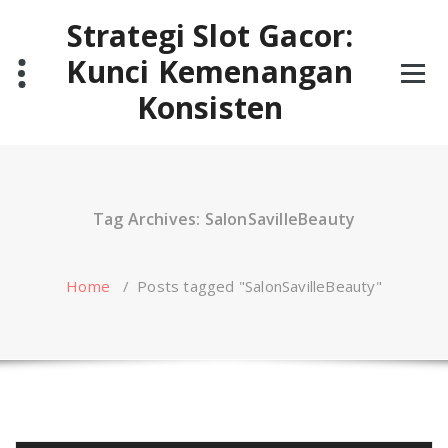
Skip
Strategi Slot Gacor:
to
content
Kunci Kemenangan
Konsisten
Tag Archives: SalonSavilleBeauty
Home
/
Posts tagged "SalonSavilleBeauty"