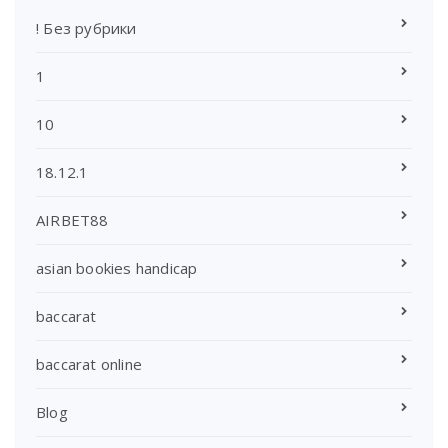
! Без рубрики
1
10
18.12.1
AIRBET88
asian bookies handicap
baccarat
baccarat online
Blog