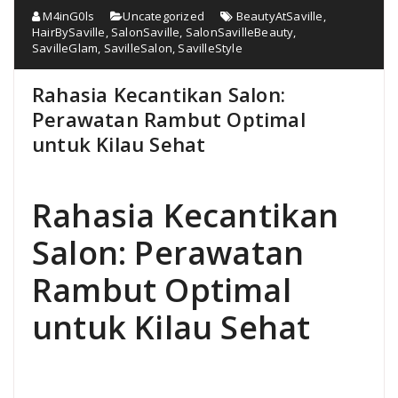
M4inG0ls
Uncategorized
BeautyAtSaville
,
HairBySaville
,
SalonSaville
,
SalonSavilleBeauty
,
SavilleGlam
,
SavilleSalon
,
SavilleStyle
Rahasia Kecantikan Salon:
Perawatan Rambut Optimal
untuk Kilau Sehat
Rahasia Kecantikan
Salon: Perawatan
Rambut Optimal
untuk Kilau Sehat