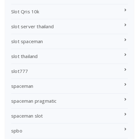
Slot Qris 10k
slot server thailand
slot spaceman
slot thailand
slot777
spaceman
spaceman pragmatic
spaceman slot
spbo