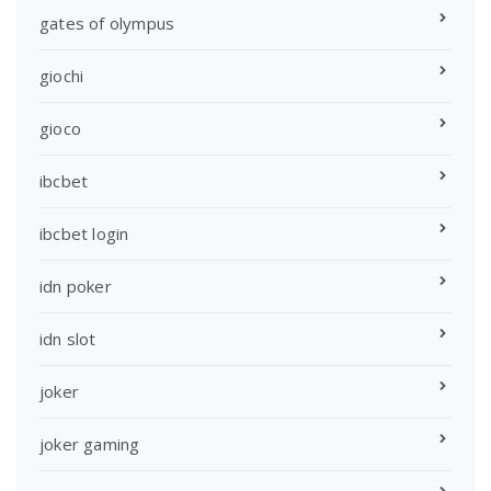
gates of olympus
giochi
gioco
ibcbet
ibcbet login
idn poker
idn slot
joker
joker gaming