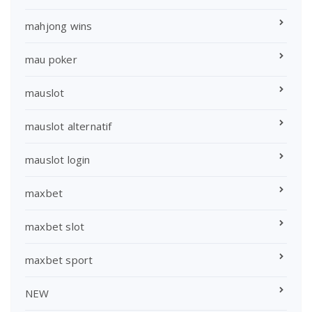
mahjong wins
mau poker
mauslot
mauslot alternatif
mauslot login
maxbet
maxbet slot
maxbet sport
NEW