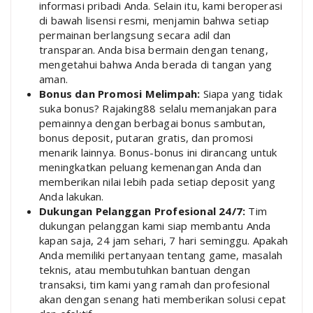
informasi pribadi Anda. Selain itu, kami beroperasi
di bawah lisensi resmi, menjamin bahwa setiap
permainan berlangsung secara adil dan
transparan. Anda bisa bermain dengan tenang,
mengetahui bahwa Anda berada di tangan yang
aman.
Bonus dan Promosi Melimpah:
Siapa yang tidak
suka bonus? Rajaking88 selalu memanjakan para
pemainnya dengan berbagai bonus sambutan,
bonus deposit, putaran gratis, dan promosi
menarik lainnya. Bonus-bonus ini dirancang untuk
meningkatkan peluang kemenangan Anda dan
memberikan nilai lebih pada setiap deposit yang
Anda lakukan.
Dukungan Pelanggan Profesional 24/7:
Tim
dukungan pelanggan kami siap membantu Anda
kapan saja, 24 jam sehari, 7 hari seminggu. Apakah
Anda memiliki pertanyaan tentang game, masalah
teknis, atau membutuhkan bantuan dengan
transaksi, tim kami yang ramah dan profesional
akan dengan senang hati memberikan solusi cepat