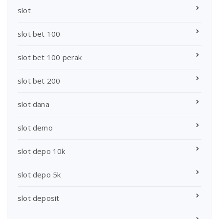
slot
slot bet 100
slot bet 100 perak
slot bet 200
slot dana
slot demo
slot depo 10k
slot depo 5k
slot deposit