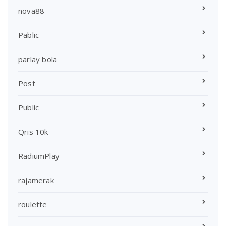
nova88
Pablic
parlay bola
Post
Public
Qris 10k
RadiumPlay
rajamerak
roulette