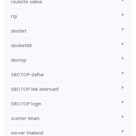
roulette online
rtp
sbobet
sbobet88
sbotop
SBOTOP daftar
SBOTOP link alternatif
SBOTOP login
scatter hitam
server thailand