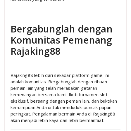
Bergabunglah dengan
Komunitas Pemenang
Rajaking88
Rajaking88 lebih dari sekadar platform game; ini
adalah komunitas. Bergabunglah dengan ribuan
pemain lain yang telah merasakan getaran
kemenangan bersama kami. Ikuti turnamen slot
eksklusif, bersaing dengan pemain lain, dan buktikan
kemampuan Anda untuk menduduki puncak papan
peringkat. Pengalaman bermain Anda di Rajaking88
akan menjadi lebih kaya dan lebih bermanfaat.