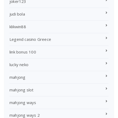
joker123
judi bola
klikwin88
Legend casino Greece
link bonus 100
lucky neko
mahjong
mahjong slot
mahjong ways
mahjong ways 2