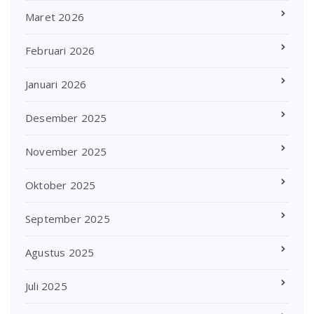
Maret 2026
Februari 2026
Januari 2026
Desember 2025
November 2025
Oktober 2025
September 2025
Agustus 2025
Juli 2025