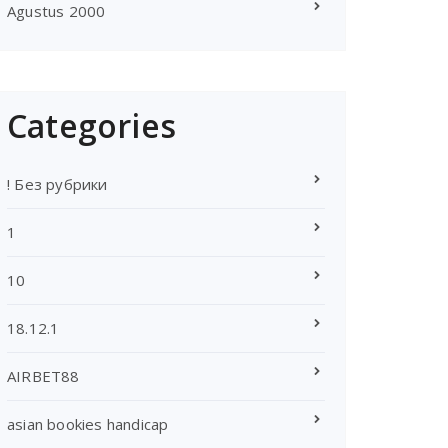
Agustus 2000
Categories
! Без рубрики
1
10
18.12.1
AIRBET88
asian bookies handicap