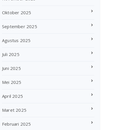
Oktober 2025
September 2025
Agustus 2025
Juli 2025
Juni 2025
Mei 2025
April 2025
Maret 2025
Februari 2025