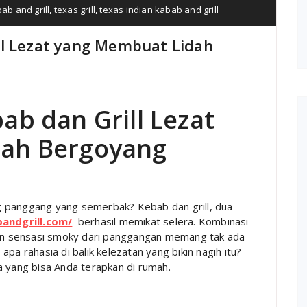
ab and grill
,
texas grill
,
texas indian kabab and grill
ll Lezat yang Membuat Lidah
ab dan Grill Lezat
ah Bergoyang
 panggang yang semerbak? Kebab dan grill, dua
andgrill.com/
berhasil memikat selera. Kombinasi
n sensasi smoky dari panggangan memang tak ada
pa rahasia di balik kelezatan yang bikin nagih itu?
a yang bisa Anda terapkan di rumah.