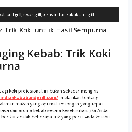
ab and grill
,
texas grill
,
texas indian kabab and grill
 Trik Koki untuk Hasil Sempurna
ing Kebab: Trik Koki
urna
gi koki profesional, ini bukan sekadar mengiris
sindiankababandgrill.com/
melainkan tentang
galaman makan yang optimal. Potongan yang tepat
 rasa dan aroma kebab secara keseluruhan. Jika Anda
, berikut adalah beberapa trik yang perlu Anda ketahui.