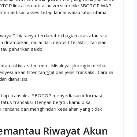
OTOP link alternatif atau versi mobile SBOTOP WAP.
uk memastikan akses tetap lancar walau situs utama
ayat”, biasanya terdapat di bagian atas atau sisi
n ditampilkan, mulai dari deposit terakhir, taruhan
tau penarikan saldo.
u aktivitas tertentu. Misalnya, jika ingin melihat
yesuaikan filter tanggal dan jenis transaksi. Cara ini
n dianalisis.
setiap transaksi. SBOTOP menyediakan informasi
 status transaksi. Dengan begitu, kamu bisa
i rencana dan menghindari kesalahan yang tidak
emantau Riwayat Akun