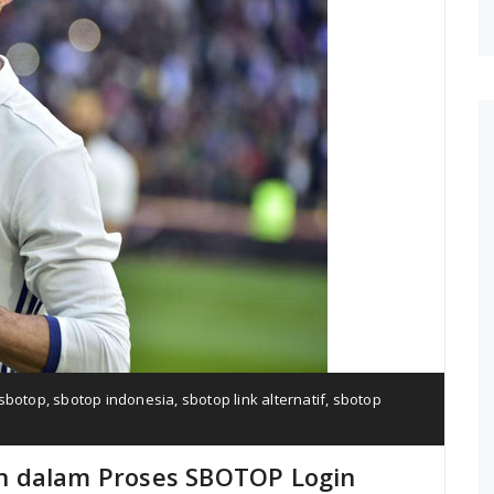
sbotop
,
sbotop indonesia
,
sbotop link alternatif
,
sbotop
n dalam Proses SBOTOP Login