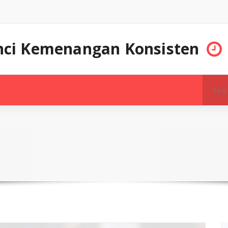
unci Kemenangan Konsisten
Search
for: