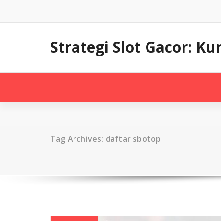
Skip
to
content
Strategi Slot Gacor: K
Tag Archives: daftar sbotop