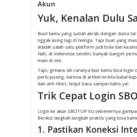
Akun
Yuk, Kenalan Dulu 
Buat kamu yang sudah akrab dengan dunia tar
nggak asing lagi di telinga. Tapi buat yang ma
adalah salah satu platform judi bola dan kasin
Nah, di Indonesia sendiri, banyak banget pe
main di sini.
Tapi, gimana sih caranya biar kamu bisa log
perlu pusing, karena di artikel ini kita bakal ku
dan anti ribet, lanjut baca sampai habis ya!
Trik Cepat Login S
Login ke akun SBOTOP itu sebenernya gampang
Berikut langkah-langkah praktis yang bisa kamu 
1. Pastikan Koneksi Inte