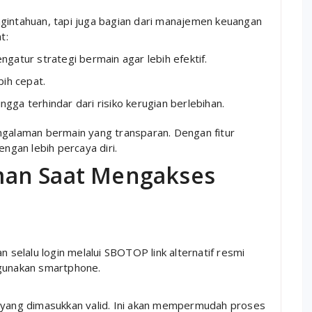
gintahuan, tapi juga bagian dari manajemen keuangan
t:
atur strategi bermain agar lebih efektif.
ih cepat.
ngga terhindar dari risiko kerugian berlebihan.
alaman bermain yang transparan. Dengan fitur
engan lebih percaya diri.
man Saat Mengakses
 selalu login melalui SBOTOP link alternatif resmi
gunakan smartphone.
yang dimasukkan valid. Ini akan mempermudah proses