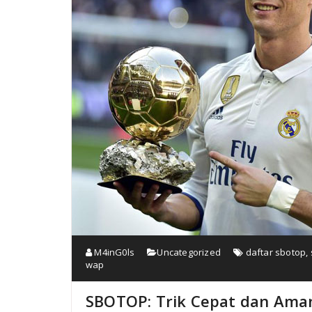
M4inG0ls
Uncategorized
daftar sbotop
,
wap
SBOTOP: Trik Cepat dan Ama