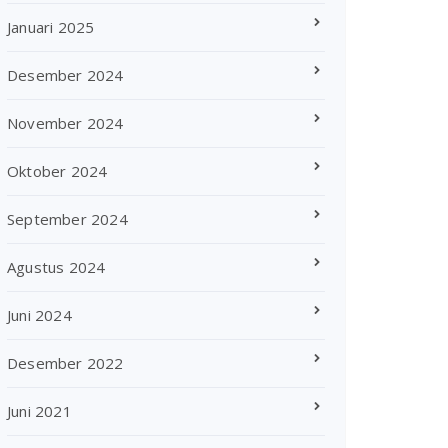
Januari 2025
Desember 2024
November 2024
Oktober 2024
September 2024
Agustus 2024
Juni 2024
Desember 2022
Juni 2021