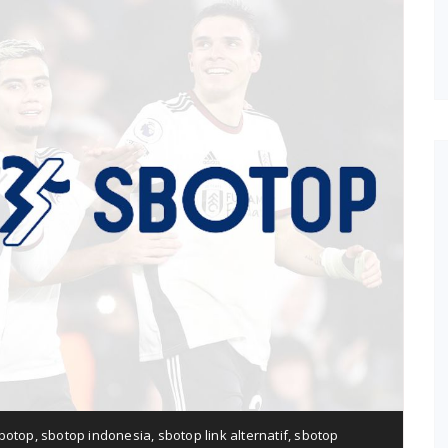
sbotop
,
sbotop indonesia
,
sbotop link alternatif
,
sbotop