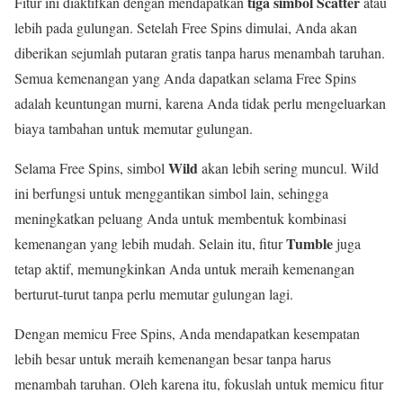
tiga simbol Scatter
Fitur ini diaktifkan dengan mendapatkan
atau
lebih pada gulungan. Setelah Free Spins dimulai, Anda akan
diberikan sejumlah putaran gratis tanpa harus menambah taruhan.
Semua kemenangan yang Anda dapatkan selama Free Spins
adalah keuntungan murni, karena Anda tidak perlu mengeluarkan
biaya tambahan untuk memutar gulungan.
Wild
Selama Free Spins, simbol
akan lebih sering muncul. Wild
ini berfungsi untuk menggantikan simbol lain, sehingga
meningkatkan peluang Anda untuk membentuk kombinasi
Tumble
kemenangan yang lebih mudah. Selain itu, fitur
juga
tetap aktif, memungkinkan Anda untuk meraih kemenangan
berturut-turut tanpa perlu memutar gulungan lagi.
Dengan memicu Free Spins, Anda mendapatkan kesempatan
lebih besar untuk meraih kemenangan besar tanpa harus
menambah taruhan. Oleh karena itu, fokuslah untuk memicu fitur