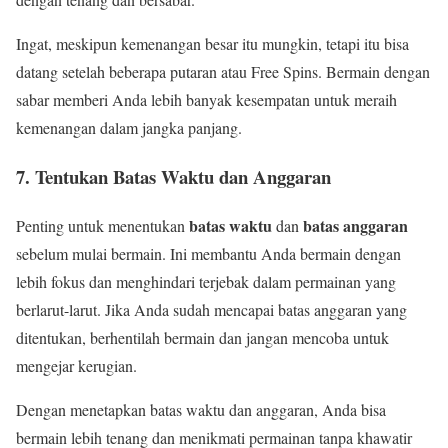
Ingat, meskipun kemenangan besar itu mungkin, tetapi itu bisa
datang setelah beberapa putaran atau Free Spins. Bermain dengan
sabar memberi Anda lebih banyak kesempatan untuk meraih
kemenangan dalam jangka panjang.
7. Tentukan Batas Waktu dan Anggaran
batas waktu
batas anggaran
Penting untuk menentukan
dan
sebelum mulai bermain. Ini membantu Anda bermain dengan
lebih fokus dan menghindari terjebak dalam permainan yang
berlarut-larut. Jika Anda sudah mencapai batas anggaran yang
ditentukan, berhentilah bermain dan jangan mencoba untuk
mengejar kerugian.
Dengan menetapkan batas waktu dan anggaran, Anda bisa
bermain lebih tenang dan menikmati permainan tanpa khawatir