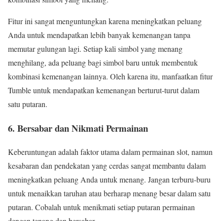
Fitur ini sangat menguntungkan karena meningkatkan peluang
Anda untuk mendapatkan lebih banyak kemenangan tanpa
memutar gulungan lagi. Setiap kali simbol yang menang
menghilang, ada peluang bagi simbol baru untuk membentuk
kombinasi kemenangan lainnya. Oleh karena itu, manfaatkan fitur
Tumble untuk mendapatkan kemenangan berturut-turut dalam
satu putaran.
6. Bersabar dan Nikmati Permainan
Keberuntungan adalah faktor utama dalam permainan slot, namun
kesabaran dan pendekatan yang cerdas sangat membantu dalam
meningkatkan peluang Anda untuk menang. Jangan terburu-buru
untuk menaikkan taruhan atau berharap menang besar dalam satu
putaran. Cobalah untuk menikmati setiap putaran permainan
dengan tenang dan bersabar.