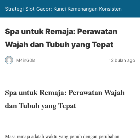
Strategi Slot Gacor: Kunci Kemenangan Konsisten
Spa untuk Remaja: Perawatan
Wajah dan Tubuh yang Tepat
M4inG0ls
12 bulan ago
Spa untuk Remaja: Perawatan Wajah
dan Tubuh yang Tepat
Masa remaja adalah waktu yang penuh dengan perubahan,