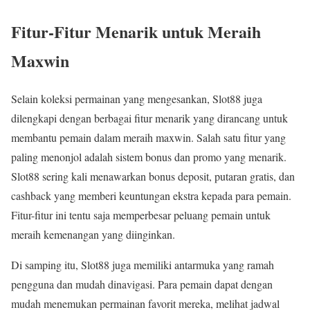
Fitur-Fitur Menarik untuk Meraih
Maxwin
Selain koleksi permainan yang mengesankan, Slot88 juga
dilengkapi dengan berbagai fitur menarik yang dirancang untuk
membantu pemain dalam meraih maxwin. Salah satu fitur yang
paling menonjol adalah sistem bonus dan promo yang menarik.
Slot88 sering kali menawarkan bonus deposit, putaran gratis, dan
cashback yang memberi keuntungan ekstra kepada para pemain.
Fitur-fitur ini tentu saja memperbesar peluang pemain untuk
meraih kemenangan yang diinginkan.
Di samping itu, Slot88 juga memiliki antarmuka yang ramah
pengguna dan mudah dinavigasi. Para pemain dapat dengan
mudah menemukan permainan favorit mereka, melihat jadwal