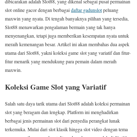
dibicarakan adalah Slot88, yang dikenal sebagai pusat permainan
slot online gacor dengan berbagai
daftar gadunslot
peluang
maxwin yang nyata. Di tengah banyaknya pilihan yang tersedia,
Slot88 menawarkan pengalaman bermain yang tak hanya
menyenangkan, tetapi juga memberikan kesempatan nyata untuk
meraih kemenangan besar. Artikel ini akan membahas dua aspek
utama dari Slot88, yakni koleksi game slot yang variatif dan fitur-
fitur menarik yang mendukung para pemain dalam meraih
maxwin.
Koleksi Game Slot yang Variatif
Salah satu daya tarik utama dari Slot88 adalah koleksi permainan
slot yang beragam dan lengkap. Platform ini menghadirkan
berbagai jenis permainan slot dari penyedia perangkat lunak
terkemuka. Mulai dari slot klasik hingga slot video dengan tema