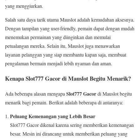
yang menggiurkan.
Salah satu daya tarik utama Mauslot adalah kemudahan aksesnya.
Dengan tampilan yang user-friendly, pemain dapat dengan mudah
menemukan permainan yang diinginkan dan memulai
petualangan mereka. Selain itu, Mauslot juga menawarkan
layanan pelanggan yang siap membantu kapan saja, membuat
pengalaman bermain menjadi lebih nyaman dan aman.
Kenapa Slot777 Gacor di Mauslot Begitu Menarik?
Slot777 Gacor
Ada beberapa alasan mengapa
di Mauslot begitu
menarik bagi pemain. Berikut adalah beberapa di antaranya:
Peluang Kemenangan yang Lebih Besar
Slot777 Gacor dikenal karena sering memberikan kemenangan
besar. Mesin ini dirancang untuk memberikan peluang yang