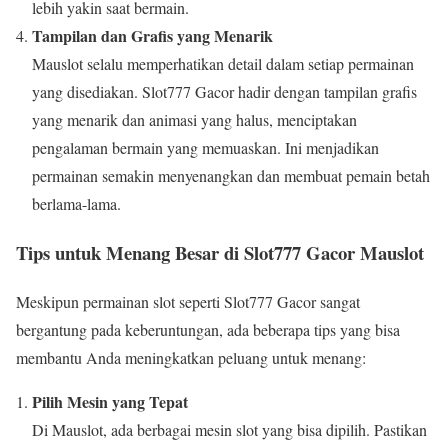
lebih yakin saat bermain.
Tampilan dan Grafis yang Menarik
Mauslot selalu memperhatikan detail dalam setiap permainan
yang disediakan. Slot777 Gacor hadir dengan tampilan grafis
yang menarik dan animasi yang halus, menciptakan
pengalaman bermain yang memuaskan. Ini menjadikan
permainan semakin menyenangkan dan membuat pemain betah
berlama-lama.
Tips untuk Menang Besar di Slot777 Gacor Mauslot
Meskipun permainan slot seperti Slot777 Gacor sangat
bergantung pada keberuntungan, ada beberapa tips yang bisa
membantu Anda meningkatkan peluang untuk menang:
Pilih Mesin yang Tepat
Di Mauslot, ada berbagai mesin slot yang bisa dipilih. Pastikan