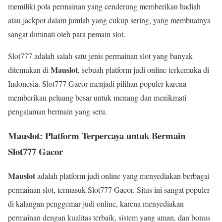
memiliki pola permainan yang cenderung memberikan hadiah
atau jackpot dalam jumlah yang cukup sering, yang membuatnya
sangat diminati oleh para pemain slot.
Slot777 adalah salah satu jenis permainan slot yang banyak
Mauslot
ditemukan di
, sebuah platform judi online terkemuka di
Indonesia. Slot777 Gacor menjadi pilihan populer karena
memberikan peluang besar untuk menang dan menikmati
pengalaman bermain yang seru.
Mauslot: Platform Terpercaya untuk Bermain
Slot777 Gacor
Mauslot
adalah platform judi online yang menyediakan berbagai
permainan slot, termasuk Slot777 Gacor. Situs ini sangat populer
di kalangan penggemar judi online, karena menyediakan
permainan dengan kualitas terbaik, sistem yang aman, dan bonus