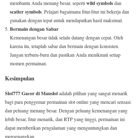
wild symbols
membantu Anda menang besar, seperti
dan
scatter symbols
. Pelajari bagaimana fitur-fitur ini bekerja dan
gunakan dengan tepat untuk mendapatkan hasil maksimal.
Bermain dengan Sabar
Kemenangan besar tidak selalu datang dengan cepat. Oleh
karena itu, tetaplah sabar dan bermain dengan konsisten.
Jangan terburu-buru dan pastikan Anda menikmati setiap
momen permainan.
Kesimpulan
Slot777 Gacor di Mauslot
adalah pilihan yang sangat menarik
bagi para penggemar permainan slot online yang mencari sensasi
dan peluang menang besar. Dengan peluang kemenangan yang
lebih besar, fitur menarik, dan RTP yang tinggi, permainan ini
dapat memberikan pengalaman yang menguntungkan dan
menyenangkan.