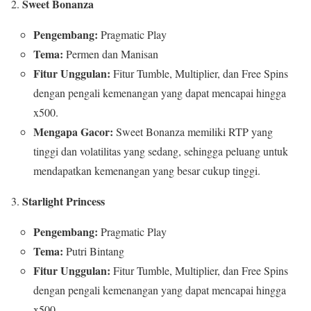
Sweet Bonanza
Pengembang:
Pragmatic Play
Tema:
Permen dan Manisan
Fitur Unggulan:
Fitur Tumble, Multiplier, dan Free Spins
dengan pengali kemenangan yang dapat mencapai hingga
x500.
Mengapa Gacor:
Sweet Bonanza memiliki RTP yang
tinggi dan volatilitas yang sedang, sehingga peluang untuk
mendapatkan kemenangan yang besar cukup tinggi.
Starlight Princess
Pengembang:
Pragmatic Play
Tema:
Putri Bintang
Fitur Unggulan:
Fitur Tumble, Multiplier, dan Free Spins
dengan pengali kemenangan yang dapat mencapai hingga
x500.