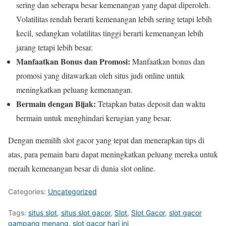
sering dan seberapa besar kemenangan yang dapat diperoleh.
Volatilitas rendah berarti kemenangan lebih sering tetapi lebih
kecil, sedangkan volatilitas tinggi berarti kemenangan lebih
jarang tetapi lebih besar.
Manfaatkan Bonus dan Promosi:
Manfaatkan bonus dan
promosi yang ditawarkan oleh situs judi online untuk
meningkatkan peluang kemenangan.
Bermain dengan Bijak:
Tetapkan batas deposit dan waktu
bermain untuk menghindari kerugian yang besar.
Dengan memilih slot gacor yang tepat dan menerapkan tips di
atas, para pemain baru dapat meningkatkan peluang mereka untuk
meraih kemenangan besar di dunia slot online.
Categories:
Uncategorized
Tags:
situs slot
,
situs slot gacor
,
Slot
,
Slot Gacor
,
slot gacor
gampang menang
,
slot gacor hari ini