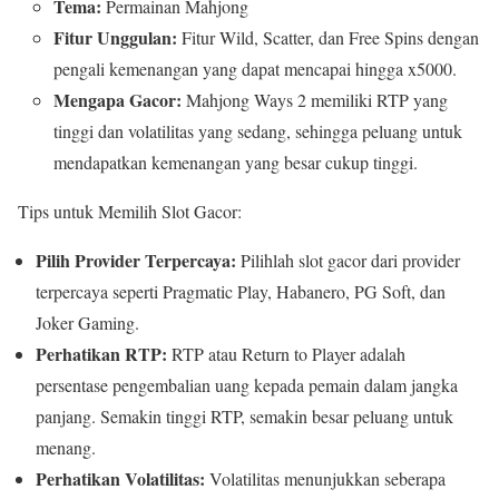
Tema:
Permainan Mahjong
Fitur Unggulan:
Fitur Wild, Scatter, dan Free Spins dengan
pengali kemenangan yang dapat mencapai hingga x5000.
Mengapa Gacor:
Mahjong Ways 2 memiliki RTP yang
tinggi dan volatilitas yang sedang, sehingga peluang untuk
mendapatkan kemenangan yang besar cukup tinggi.
Tips untuk Memilih Slot Gacor:
Pilih Provider Terpercaya:
Pilihlah slot gacor dari provider
terpercaya seperti Pragmatic Play, Habanero, PG Soft, dan
Joker Gaming.
Perhatikan RTP:
RTP atau Return to Player adalah
persentase pengembalian uang kepada pemain dalam jangka
panjang. Semakin tinggi RTP, semakin besar peluang untuk
menang.
Perhatikan Volatilitas:
Volatilitas menunjukkan seberapa