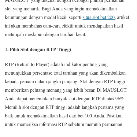
slot yang menarik. Bagi Anda yang ingin memaksimalkan
keuntungan dengan modal kecil, seperti
situs slot bet 200
, artikel
ini akan membahas cara-cara efektif untuk mendapatkan hasil
melimpah meskipun dengan taruhan kecil.
1.
Pilih Slot dengan RTP Tinggi
RTP (Return to Player) adalah indikator penting yang
menunjukkan persentase total taruhan yang akan dikembalikan
kepada pemain dalam jangka panjang. Slot dengan RTP tinggi
memberikan peluang menang yang lebih besar. Di MAUSLOT,
Anda dapat menemukan banyak slot dengan RTP di atas 96%.
Memilih slot dengan RTP tinggi adalah langkah pertama yang
baik untuk memaksimalkan hasil dari bet 100 Anda. Pastikan
untuk memeriksa informasi RTP sebelum memilih permainan.