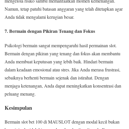
mengelola risiko sambil memanfaatkan momen kemenangan.
Namun, tetap patuhi batasan anggaran yang telah ditetapkan agar
Anda tidak mengalami kerugian besar.
7.
Bermain dengan Pikiran Tenang dan Fokus
Psikologi bermain sangat mempengaruhi hasil permainan slot.
Bermain dengan pikiran yang tenang dan fokus akan membantu
Anda membuat keputusan yang lebih baik. Hindari bermain
dalam keadaan emosional atau stres. Jika Anda merasa frustrasi,
sebaiknya berhenti bermain sejenak dan istirahat. Dengan
menjaga ketenangan, Anda dapat meningkatkan konsentrasi dan
peluang menang.
Kesimpulan
Bermain slot bet 100 di MAUSLOT dengan modal kecil bukan