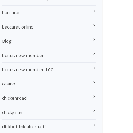
baccarat
baccarat online
Blog
bonus new member
bonus new member 100
casino
chickenroad
chicky run
clickbet link alternatif