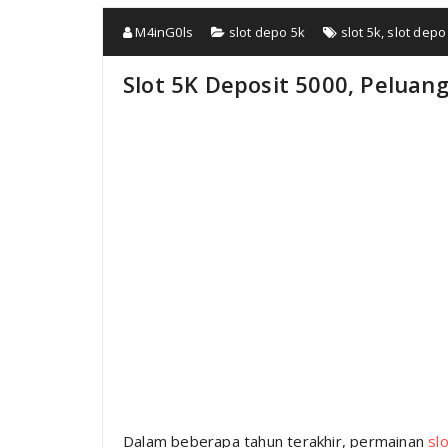
M4inG0ls
slot depo 5k
slot 5k
,
slot depo
Slot 5K Deposit 5000, Peluan
Dalam beberapa tahun terakhir, permainan
sl