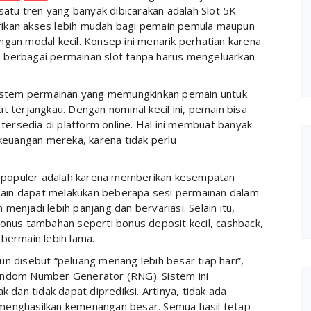
h satu tren yang banyak dibicarakan adalah Slot 5K
ikan akses lebih mudah bagi pemain pemula maupun
an modal kecil. Konsep ini menarik perhatian karena
berbagai permainan slot tanpa harus mengeluarkan
sistem permainan yang memungkinkan pemain untuk
 terjangkau. Dengan nominal kecil ini, pemain bisa
tersedia di platform online. Hal ini membuat banyak
keuangan mereka, karena tidak perlu
n populer adalah karena memberikan kesempatan
emain dapat melakukan beberapa sesi permainan dalam
njadi lebih panjang dan bervariasi. Selain itu,
onus tambahan seperti bonus deposit kecil, cashback,
bermain lebih lama.
 disebut “peluang menang lebih besar tiap hari”,
ndom Number Generator (RNG). Sistem ini
 dan tidak dapat diprediksi. Artinya, tidak ada
u menghasilkan kemenangan besar. Semua hasil tetap