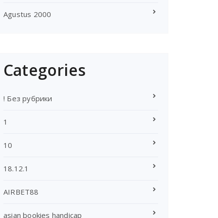
Agustus 2000
Categories
! Без рубрики
1
10
18.12.1
AIRBET88
asian bookies handicap