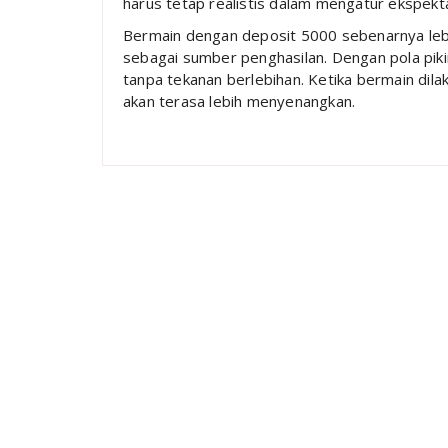
harus tetap realistis dalam mengatur ekspekta
Bermain dengan deposit 5000 sebenarnya lebih
sebagai sumber penghasilan. Dengan pola pikir
tanpa tekanan berlebihan. Ketika bermain dil
akan terasa lebih menyenangkan.