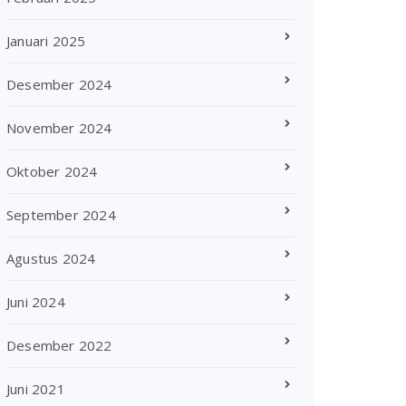
Januari 2025
Desember 2024
November 2024
Oktober 2024
September 2024
Agustus 2024
Juni 2024
Desember 2022
Juni 2021