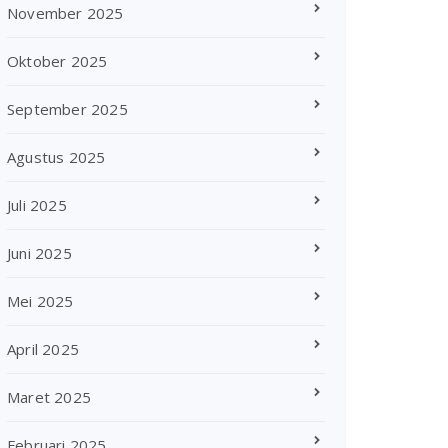
November 2025
Oktober 2025
September 2025
Agustus 2025
Juli 2025
Juni 2025
Mei 2025
April 2025
Maret 2025
Februari 2025