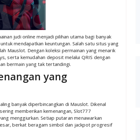
inan judi online menjadi pilihan utama bagi banyak
 untuk mendapatkan keuntungan. Salah satu situs yang
alah Mauslot. Dengan koleksi permainan yang menarik
ys, serta kemudahan deposit melalui QRIS dengan
 bermain yang tak tertandingi.
menangan yang
ling banyak diperbincangkan di Mauslot. Dikenal
ng sering memberikan kemenangan, Slot777
 yang menggiurkan. Setiap putaran menawarkan
sar, berkat beragam simbol dan jackpot progresif