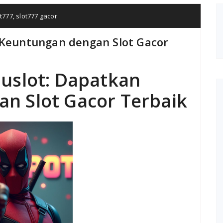
ot777
,
slot777 gacor
n Keuntungan dengan Slot Gacor
auslot: Dapatkan
n Slot Gacor Terbaik