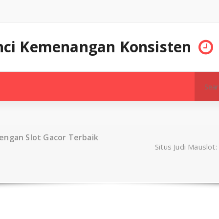
unci Kemenangan Konsisten
Search
for:
engan Slot Gacor Terbaik
Situs Judi Mauslo