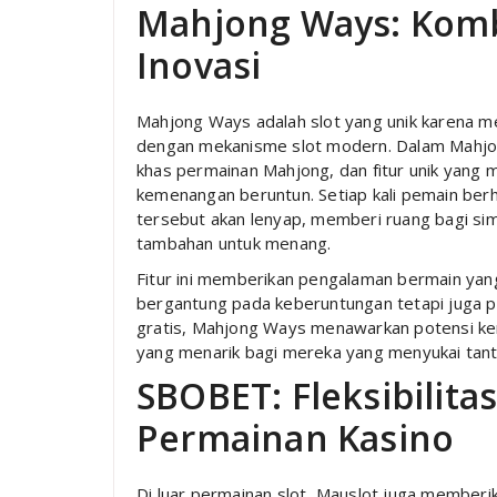
Mahjong Ways: Kombi
Inovasi
Mahjong Ways adalah slot yang unik karena 
dengan mekanisme slot modern. Dalam Mahjo
khas permainan Mahjong, dan fitur unik yan
kemenangan beruntun. Setiap kali pemain ber
tersebut akan lenyap, memberi ruang bagi sim
tambahan untuk menang.
Fitur ini memberikan pengalaman bermain yang
bergantung pada keberuntungan tetapi juga p
gratis, Mahjong Ways menawarkan potensi k
yang menarik bagi mereka yang menyukai tan
SBOBET: Fleksibilit
Permainan Kasino
Di luar permainan slot, Mauslot juga member