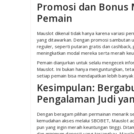
Promosi dan Bonus 
Pemain
Mauslot dikenal tidak hanya karena variasi pe
yang ditawarkan. Dengan promosi sambutan 
reguler, seperti putaran gratis dan cashback,
meningkatkan modal mereka serta meraih keun
Pemain dianjurkan untuk selalu mengecek info
Mauslot. Ini bukan hanya menguntungkan, tet
setiap pemain bisa mendapatkan lebih banyak
Kesimpulan: Bergabu
Pengalaman Judi ya
Dengan beragam pilihan permainan menarik se
kemudahan akses melalui SBOBET, Mauslot adal
pun yang ingin meraih keuntungan tinggi. D
dan minimum deposit yang terjangkau, Mausl