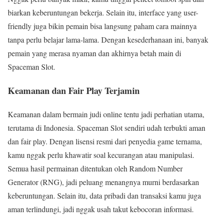
biarkan keberuntungan bekerja. Selain itu, interface yang user-
friendly juga bikin pemain bisa langsung paham cara mainnya
tanpa perlu belajar lama-lama. Dengan kesederhanaan ini, banyak
pemain yang merasa nyaman dan akhirnya betah main di
Spaceman Slot.
Keamanan dan Fair Play Terjamin
Keamanan dalam bermain judi online tentu jadi perhatian utama,
terutama di Indonesia. Spaceman Slot sendiri udah terbukti aman
dan fair play. Dengan lisensi resmi dari penyedia game ternama,
kamu nggak perlu khawatir soal kecurangan atau manipulasi.
Semua hasil permainan ditentukan oleh Random Number
Generator (RNG), jadi peluang menangnya murni berdasarkan
keberuntungan. Selain itu, data pribadi dan transaksi kamu juga
aman terlindungi, jadi nggak usah takut kebocoran informasi.