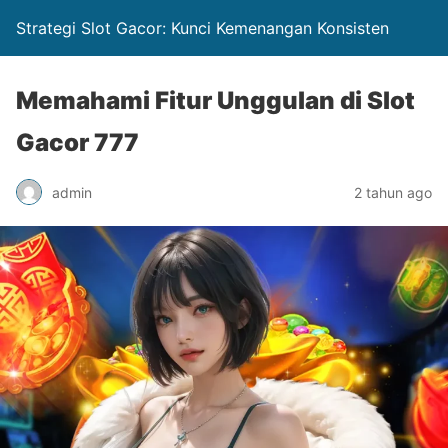
Strategi Slot Gacor: Kunci Kemenangan Konsisten
Memahami Fitur Unggulan di Slot
Gacor 777
admin
2 tahun ago