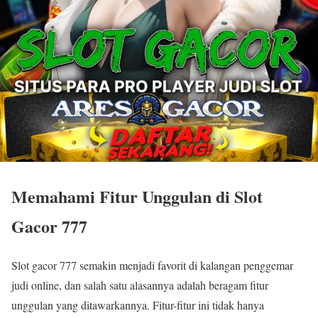
Memahami Fitur Unggulan di Slot
Gacor 777
Slot gacor 777 semakin menjadi favorit di kalangan penggemar
judi online, dan salah satu alasannya adalah beragam fitur
unggulan yang ditawarkannya. Fitur-fitur ini tidak hanya