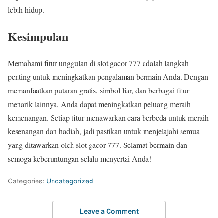
lebih hidup.
Kesimpulan
Memahami fitur unggulan di slot gacor 777 adalah langkah
penting untuk meningkatkan pengalaman bermain Anda. Dengan
memanfaatkan putaran gratis, simbol liar, dan berbagai fitur
menarik lainnya, Anda dapat meningkatkan peluang meraih
kemenangan. Setiap fitur menawarkan cara berbeda untuk meraih
kesenangan dan hadiah, jadi pastikan untuk menjelajahi semua
yang ditawarkan oleh slot gacor 777. Selamat bermain dan
semoga keberuntungan selalu menyertai Anda!
Categories:
Uncategorized
Leave a Comment