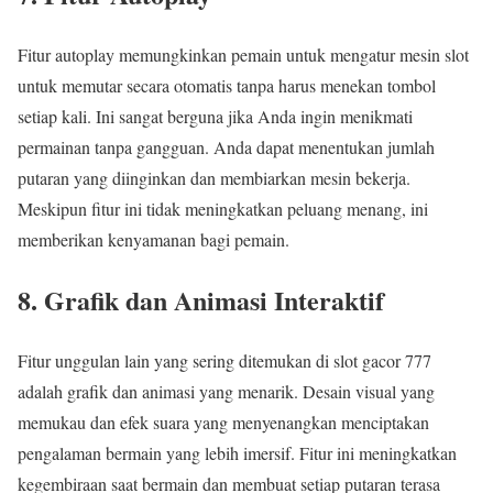
Fitur autoplay memungkinkan pemain untuk mengatur mesin slot
untuk memutar secara otomatis tanpa harus menekan tombol
setiap kali. Ini sangat berguna jika Anda ingin menikmati
permainan tanpa gangguan. Anda dapat menentukan jumlah
putaran yang diinginkan dan membiarkan mesin bekerja.
Meskipun fitur ini tidak meningkatkan peluang menang, ini
memberikan kenyamanan bagi pemain.
8. Grafik dan Animasi Interaktif
Fitur unggulan lain yang sering ditemukan di slot gacor 777
adalah grafik dan animasi yang menarik. Desain visual yang
memukau dan efek suara yang menyenangkan menciptakan
pengalaman bermain yang lebih imersif. Fitur ini meningkatkan
kegembiraan saat bermain dan membuat setiap putaran terasa