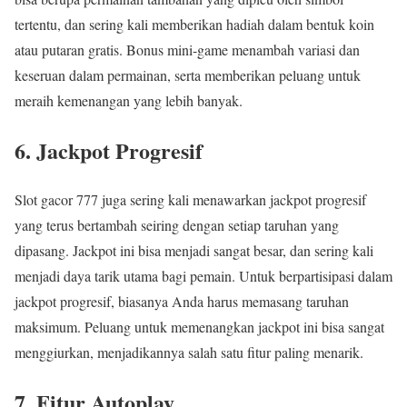
tertentu, dan sering kali memberikan hadiah dalam bentuk koin
atau putaran gratis. Bonus mini-game menambah variasi dan
keseruan dalam permainan, serta memberikan peluang untuk
meraih kemenangan yang lebih banyak.
6. Jackpot Progresif
Slot gacor 777 juga sering kali menawarkan jackpot progresif
yang terus bertambah seiring dengan setiap taruhan yang
dipasang. Jackpot ini bisa menjadi sangat besar, dan sering kali
menjadi daya tarik utama bagi pemain. Untuk berpartisipasi dalam
jackpot progresif, biasanya Anda harus memasang taruhan
maksimum. Peluang untuk memenangkan jackpot ini bisa sangat
menggiurkan, menjadikannya salah satu fitur paling menarik.
7. Fitur Autoplay