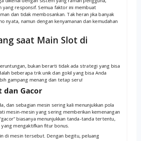
juga dikenal dengan sistem yang ramah pengguna,
n yang responsif. Semua faktor ini membuat
yaman dan tidak membosankan. Tak heran jika banyak
sino nyata, namun dengan kenyamanan dan kemudahan
g saat Main Slot di
runtungan, bukan berarti tidak ada strategi yang bisa
lah beberapa trik unik dan gokil yang bisa Anda
lebih gampang menang dan tetap seru!
t dan Gacor
eda, dan sebagian mesin sering kali menunjukkan pola
ati mesin-mesin yang sering memberikan kemenangan
“gacor” biasanya menunjukkan tanda-tanda tertentu,
r yang mengaktifkan fitur bonus.
in di mesin tersebut. Dengan begitu, peluang