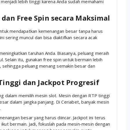
menjadi lebih tinggi karena Anda sudah memahami
 dan Free Spin secara Maksimal
a untuk mendapatkan kemenangan besar tanpa harus
r ini sering muncul dan bisa diaktifkan secara acak
uk meningkatkan taruhan Anda. Biasanya, peluang meraih
ul. Selain itu, gunakan free spin untuk bermain lebih
, sehingga peluang menang semakin besar dan
Tinggi dan Jackpot Progresif
ing dalam memilih mesin slot. Mesin dengan RTP tinggi
sar dalam jangka panjang. Di Ceriabet, banyak mesin
.
menangan besar yang harus diincar. Jackpot ini terus
 ikut bermain. Jadi, fokuslah pada mesin-mesin dengan