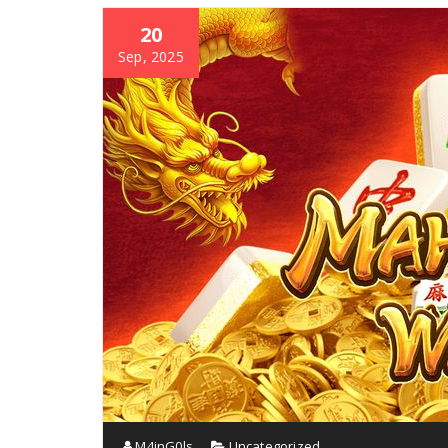
20
Sep, 2025
M4inG0ls
Uncategorized