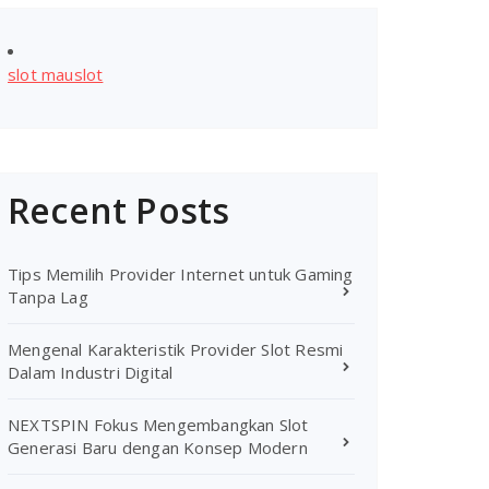
slot mauslot
Recent Posts
Tips Memilih Provider Internet untuk Gaming
Tanpa Lag
Mengenal Karakteristik Provider Slot Resmi
Dalam Industri Digital
NEXTSPIN Fokus Mengembangkan Slot
Generasi Baru dengan Konsep Modern