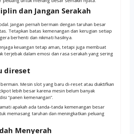
gar peluang untuk menang besar semakin nyata.
iplin dan Jangan Serakah
modal. Jangan pernah bermain dengan taruhan besar
atas. Tetapkan batas kemenangan dan kerugian setiap
gera berhenti dan nikmati hasilnya.
menjaga keuangan tetap aman, tetapi juga membuat
ak terjebak dalam emosi dan rasa serakah yang sering
 direset
 bermain. Mesin slot yang baru di-reset atau diaktifkan
ckpot lebih besar karena mesin belum banyak
disi “panen kemenangan”.
n amati apakah ada tanda-tanda kemenangan besar
untuk memasang taruhan dan meningkatkan peluang
udah Menyerah