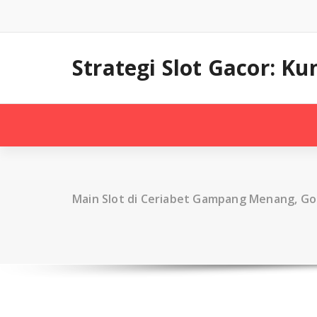
Skip
to
content
Strategi Slot Gacor: K
Main Slot di Ceriabet Gampang Menang, Gok