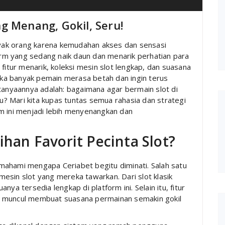
g Menang, Gokil, Seru!
anyak orang karena kemudahan akses dan sensasi
form yang sedang naik daun dan menarik perhatian para
fitur menarik, koleksi mesin slot lengkap, dan suasana
jika banyak pemain merasa betah dan ingin terus
nyaannya adalah: bagaimana agar bermain slot di
? Mari kita kupas tuntas semua rahasia dan strategi
m ini menjadi lebih menyenangkan dan
ihan Favorit Pecinta Slot?
mahami mengapa Ceriabet begitu diminati. Salah satu
esin slot yang mereka tawarkan. Dari slot klasik
ya tersedia lengkap di platform ini. Selain itu, fitur
g muncul membuat suasana permainan semakin gokil