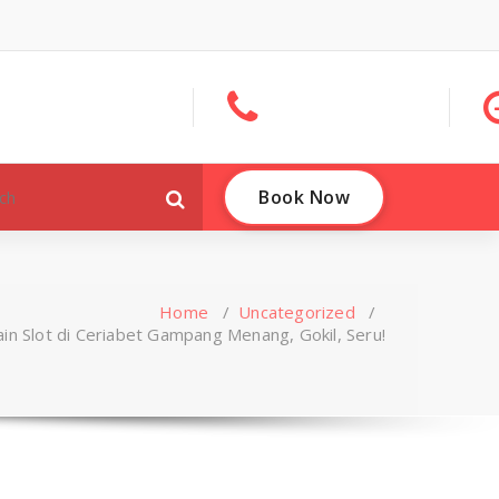
Book Now
Home
/
Uncategorized
/
in Slot di Ceriabet Gampang Menang, Gokil, Seru!