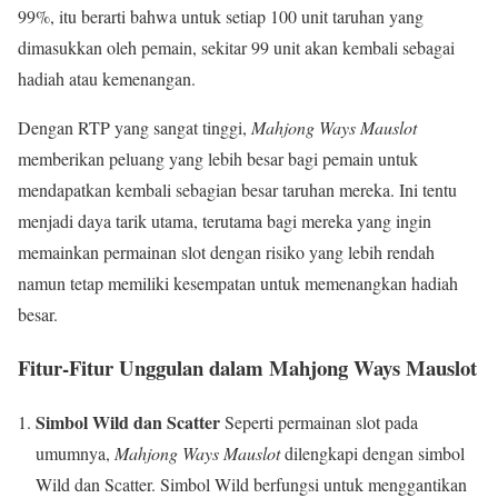
99%, itu berarti bahwa untuk setiap 100 unit taruhan yang
dimasukkan oleh pemain, sekitar 99 unit akan kembali sebagai
hadiah atau kemenangan.
Dengan RTP yang sangat tinggi,
Mahjong Ways Mauslot
memberikan peluang yang lebih besar bagi pemain untuk
mendapatkan kembali sebagian besar taruhan mereka. Ini tentu
menjadi daya tarik utama, terutama bagi mereka yang ingin
memainkan permainan slot dengan risiko yang lebih rendah
namun tetap memiliki kesempatan untuk memenangkan hadiah
besar.
Fitur-Fitur Unggulan dalam Mahjong Ways Mauslot
Simbol Wild dan Scatter
Seperti permainan slot pada
umumnya,
Mahjong Ways Mauslot
dilengkapi dengan simbol
Wild dan Scatter. Simbol Wild berfungsi untuk menggantikan