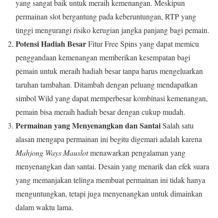
yang sangat baik untuk meraih kemenangan. Meskipun
permainan slot bergantung pada keberuntungan, RTP yang
tinggi mengurangi risiko kerugian jangka panjang bagi pemain.
Potensi Hadiah Besar
Fitur Free Spins yang dapat memicu
penggandaan kemenangan memberikan kesempatan bagi
pemain untuk meraih hadiah besar tanpa harus mengeluarkan
taruhan tambahan. Ditambah dengan peluang mendapatkan
simbol Wild yang dapat memperbesar kombinasi kemenangan,
pemain bisa meraih hadiah besar dengan cukup mudah.
Permainan yang Menyenangkan dan Santai
Salah satu
alasan mengapa permainan ini begitu digemari adalah karena
Mahjong Ways Mauslot
menawarkan pengalaman yang
menyenangkan dan santai. Desain yang menarik dan efek suara
yang memanjakan telinga membuat permainan ini tidak hanya
menguntungkan, tetapi juga menyenangkan untuk dimainkan
dalam waktu lama.