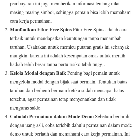
pembayaran ini juga memberikan informasi tentang nilai
masing-masing simbol, sehingga pemain bisa lebih memahami
cara kerja permainan.
Manfaatkan Fitur Free Spins
Fitur Free Spins adalah cara
terbaik untuk mendapatkan keuntungan tanpa menambah
taruhan. Usahakan untuk memicu putaran gratis ini sebanyak
mungkin, karena ini adalah kesempatan emas untuk meraih
hadiah lebih besar tanpa perlu risiko lebih tinggi.
Kelola Modal dengan Baik
Penting bagi pemain untuk
mengelola modal dengan bijak saat bermain. Tentukan batas
taruhan dan berhenti bermain ketika sudah mencapai batas
tersebut, agar permainan tetap menyenankan dan tidak
menguras saldo.
Cobalah Permainan dalam Mode Demo
Sebelum bertaruh
dengan uang asli, coba terlebih dahulu permainan dalam mode
demo untuk berlatih dan memahami cara kerja permainan. Ini