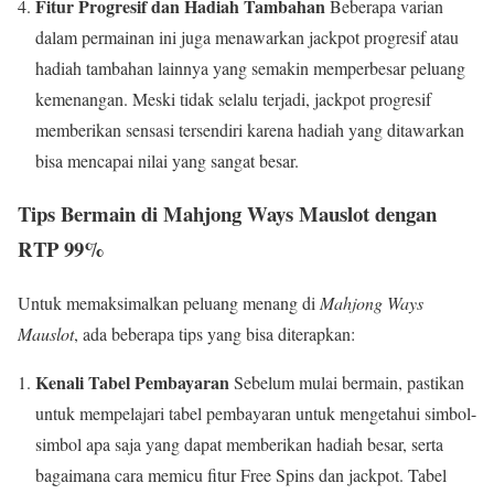
Fitur Progresif dan Hadiah Tambahan
Beberapa varian
dalam permainan ini juga menawarkan jackpot progresif atau
hadiah tambahan lainnya yang semakin memperbesar peluang
kemenangan. Meski tidak selalu terjadi, jackpot progresif
memberikan sensasi tersendiri karena hadiah yang ditawarkan
bisa mencapai nilai yang sangat besar.
Tips Bermain di Mahjong Ways Mauslot dengan
RTP 99%
Untuk memaksimalkan peluang menang di
Mahjong Ways
Mauslot
, ada beberapa tips yang bisa diterapkan:
Kenali Tabel Pembayaran
Sebelum mulai bermain, pastikan
untuk mempelajari tabel pembayaran untuk mengetahui simbol-
simbol apa saja yang dapat memberikan hadiah besar, serta
bagaimana cara memicu fitur Free Spins dan jackpot. Tabel