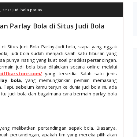
a
,
situs judi bola parlay
n Parlay Bola di Situs Judi Bola
i Situs Judi Bola Parlay-Judi bola, siapa yang nggak
 bola, judi bola sudah menjadi salah satu hiburan yang
sa punya insting yang kuat soal prediksi pertandingan.
rmain judi bola bisa dilakukan secara online melalui
/piffbarstore.com/
yang tersedia. Salah satu jenis
rlay bola
, yang memungkinkan pemain memasang
. Tapi, sebelum kamu terjun ke dunia judi bola ini, ada
itu judi bola dan bagaimana cara bermain parlay bola
 yang melibatkan pertandingan sepak bola. Biasanya,
buah pertandingan, apakah tim yang mereka pilih akan