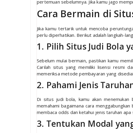
pertemuan sebelumnya. Jika kamu jago mempr
Cara Bermain di Situs
Jika kamu tertarik untuk mencoba peruntung
perlu diperhatikan. Berikut adalah langkah-lan
1. Pilih Situs Judi Bola
Sebelum mulai bermain, pastikan kamu memi
Carilah situs yang memiliki lisensi resmi da
memeriksa metode pembayaran yang disediak
2. Pahami Jenis Taruha
Di situs judi bola, kamu akan menemukan b
memahami bagaimana cara menggabungkan beb
membaca odds dan ketahui jenis taruhan apa s
3. Tentukan Modal yan