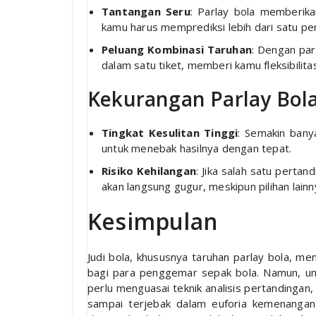
Tantangan Seru
: Parlay bola memberik
kamu harus memprediksi lebih dari satu per
Peluang Kombinasi Taruhan
: Dengan par
dalam satu tiket, memberi kamu fleksibilita
Kekurangan Parlay Bola
Tingkat Kesulitan Tinggi
: Semakin bany
untuk menebak hasilnya dengan tepat.
Risiko Kehilangan
: Jika salah satu pertan
akan langsung gugur, meskipun pilihan lainn
Kesimpulan
Judi bola, khususnya taruhan parlay bola, m
bagi para penggemar sepak bola. Namun, u
perlu menguasai teknik analisis pertandingan
sampai terjebak dalam euforia kemenangan 