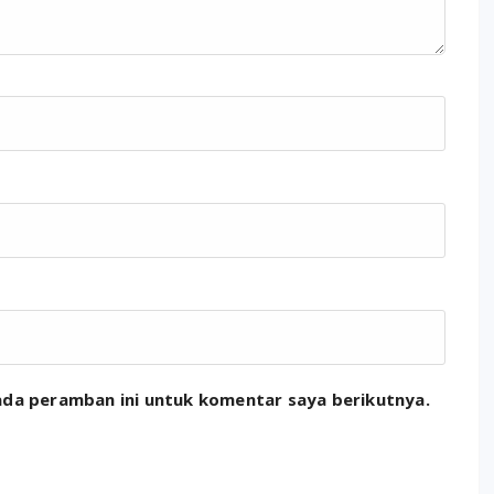
ada peramban ini untuk komentar saya berikutnya.