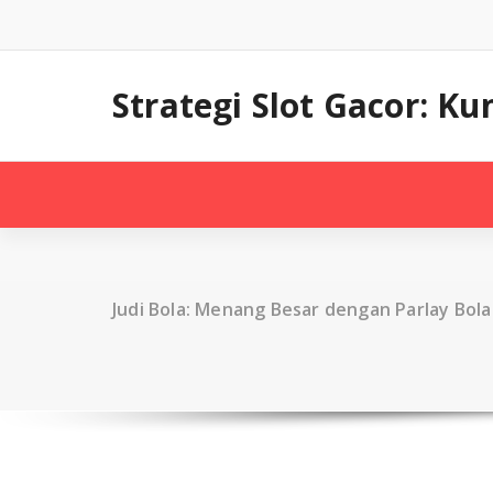
Skip
to
content
Strategi Slot Gacor: K
Judi Bola: Menang Besar dengan Parlay Bola d