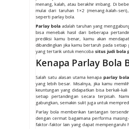
menang, kalah, atau berakhir imbang. Di beber
mulai dari taruhan 1×2 (menang-kalah-seri),
seperti parlay bola.
Parlay bola
adalah taruhan yang menggabungk
bisa menebak hasil dari beberapa pertand
prediksi kamu benar, kamu akan mendapa
dibandingkan jika kamu bertaruh pada setiap 
yang tertarik untuk mencoba
situs judi bola 
Kenapa Parlay Bola 
Salah satu alasan utama kenapa
parlay bol
yang lebih besar. Misalnya, jika kamu memil
keuntungan yang didapatkan bisa berkali-kal
setiap pertandingan secara terpisah. Nam
gabungkan, semakin sulit juga untuk mempredik
Parlay bola memberikan tantangan tersendir
dengan cermat bagaimana performa masing-
faktor-faktor lain yang dapat mempengaruhi h