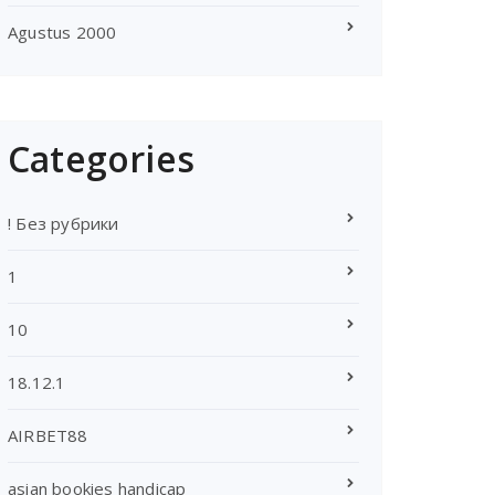
Agustus 2000
Categories
! Без рубрики
1
10
18.12.1
AIRBET88
asian bookies handicap