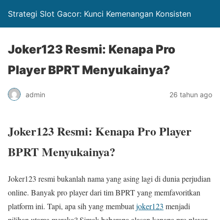
Strategi Slot Gacor: Kunci Kemenangan Konsisten
Joker123 Resmi: Kenapa Pro
Player BPRT Menyukainya?
admin
26 tahun ago
Joker123 Resmi: Kenapa Pro Player
BPRT Menyukainya?
Joker123 resmi bukanlah nama yang asing lagi di dunia perjudian
online. Banyak pro player dari tim BPRT yang memfavoritkan
platform ini. Tapi, apa sih yang membuat
joker123
menjadi
pilihan utama mereka? Simak beberapa alasan kenapa pro player