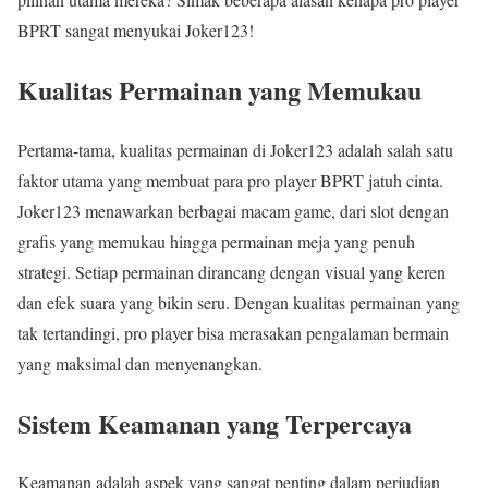
BPRT sangat menyukai Joker123!
Kualitas Permainan yang Memukau
Pertama-tama, kualitas permainan di Joker123 adalah salah satu
faktor utama yang membuat para pro player BPRT jatuh cinta.
Joker123 menawarkan berbagai macam game, dari slot dengan
grafis yang memukau hingga permainan meja yang penuh
strategi. Setiap permainan dirancang dengan visual yang keren
dan efek suara yang bikin seru. Dengan kualitas permainan yang
tak tertandingi, pro player bisa merasakan pengalaman bermain
yang maksimal dan menyenangkan.
Sistem Keamanan yang Terpercaya
Keamanan adalah aspek yang sangat penting dalam perjudian