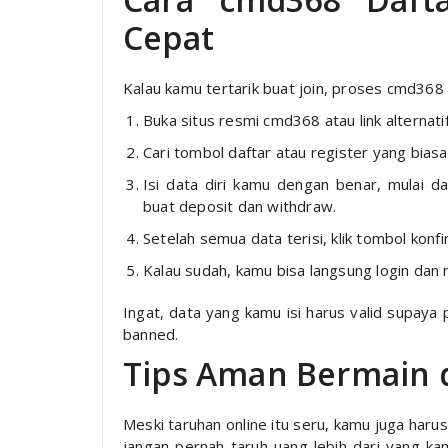
Cepat
Kalau kamu tertarik buat join, proses cmd368 
Buka situs resmi cmd368 atau link alternat
Cari tombol daftar atau register yang biasa
Isi data diri kamu dengan benar, mulai d
buat deposit dan withdraw.
Setelah semua data terisi, klik tombol konf
Kalau sudah, kamu bisa langsung login dan m
Ingat, data yang kamu isi harus valid supaya 
banned.
Tips Aman Bermain 
Meski taruhan online itu seru, kamu juga har
jangan pernah taruh uang lebih dari yang kam