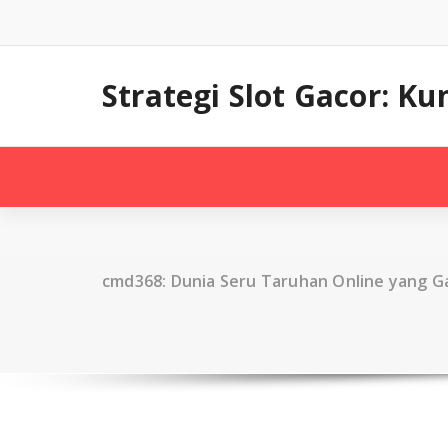
Skip
to
content
Strategi Slot Gacor: K
cmd368: Dunia Seru Taruhan Online yang 