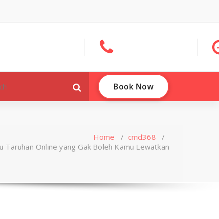
Book Now
Home
/
cmd368
/
u Taruhan Online yang Gak Boleh Kamu Lewatkan