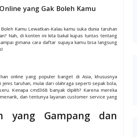
 Online yang Gak Boleh Kamu
 Boleh Kamu Lewatkan-Kalau kamu suka dunia taruhan
kan? Nah, di konten ini kita bakal kupas tuntas tentang
f, sampai gimana cara daftar supaya kamu bisa langsung
s!
uhan online yang populer banget di Asia, khususnya
i jenis taruhan, mulai dari olahraga seperti sepak bola,
-seru. Kenapa cmd368 banyak dipilih? Karena mereka
menarik, dan tentunya layanan customer service yang
in yang Gampang dan