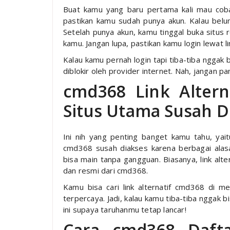
Buat kamu yang baru pertama kali mau coba
pastikan kamu sudah punya akun. Kalau belum,
Setelah punya akun, kamu tinggal buka sit
kamu. Jangan lupa, pastikan kamu login lewat 
Kalau kamu pernah login tapi tiba-tiba nggak
diblokir oleh provider internet. Nah, jangan pa
cmd368 Link Alterna
Situs Utama Susah D
Ini nih yang penting banget kamu tahu, yait
cmd368 susah diakses karena berbagai alasan,
bisa main tanpa gangguan. Biasanya, link alt
dan resmi dari cmd368.
Kamu bisa cari link alternatif cmd368 di m
terpercaya. Jadi, kalau kamu tiba-tiba nggak b
ini supaya taruhanmu tetap lancar!
Cara cmd368 Daft