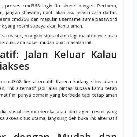
, proses cmd368 login itu simpel banget. Pertama,
 jangan khawatir, nanti akan aku jelasin cara daftar.
us resmi cmd368 dan masukin username sama password
link yang resmi supaya akun kamu aman.
 bisa masuk, mungkin situs utama lagi maintenance atau
nik dulu, ada solusi mudah buat masalah ini!
tif: Jalan Keluar Kalau
iakses
u cmd368 link alternatif. Karena kadang situs utama
 link alternatif jadi jalan pintas supaya kamu tetap
ernatif ini punya domain yang berbeda tapi tetap aman
edia sosial resmi mereka atau dari agen resmi yang
isa akses situs utama, langsung deh buka link alternatif
ar dengan Mudah dan