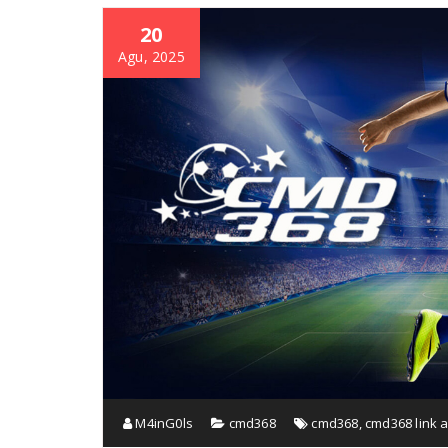
20
Agu, 2025
M4inG0ls
cmd368
cmd368
,
cmd368 link a