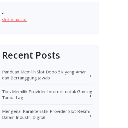
slot mauslot
Recent Posts
Panduan Memilih Slot Depo 5K yang Aman
dan Bertanggung Jawab
Tips Memilih Provider Internet untuk Gaming
Tanpa Lag
Mengenal Karakteristik Provider Slot Resmi
Dalam Industri Digital