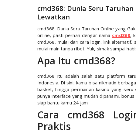
cmd368: Dunia Seru Taruhan
Lewatkan
cmd368: Dunia Seru Taruhan Online yang Gak
online, pasti pernah dengar nama
cmd368
, 
cmd368, mulai dari cara login, link alternati
mulai main tanpa ribet. Yuk, simak sampai habi
Apa Itu cmd368?
cmd368 itu adalah salah satu platform tar
Indonesia. Di sini, kamu bisa nikmatin berbaga
basket, hingga permainan kasino yang seru
punya interface yang mudah dipahami, bonus 
siap bantu kamu 24 jam.
Cara cmd368 Log
Praktis