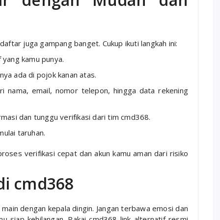
daftar juga gampang banget. Cukup ikuti langkah ini:
if yang kamu punya.
nya ada di pojok kanan atas.
ari nama, email, nomor telepon, hingga data rekening
irmasi dan tunggu verifikasi dari tim cmd368.
ulai taruhan.
proses verifikasi cepat dan akun kamu aman dari risiko
di cmd368
us main dengan kepala dingin. Jangan terbawa emosi dan
u siap kehilangan. Pakai cmd368 link alternatif resmi