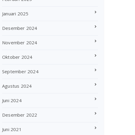
Januari 2025
Desember 2024
November 2024
Oktober 2024
September 2024
Agustus 2024
Juni 2024
Desember 2022
Juni 2021