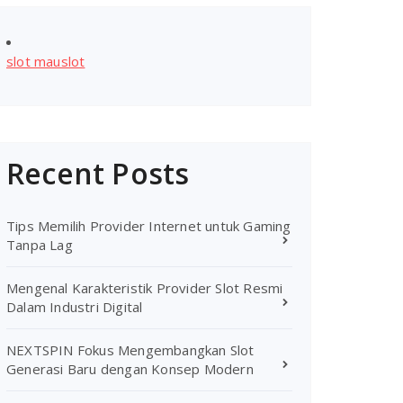
slot mauslot
Recent Posts
Tips Memilih Provider Internet untuk Gaming
Tanpa Lag
Mengenal Karakteristik Provider Slot Resmi
Dalam Industri Digital
NEXTSPIN Fokus Mengembangkan Slot
Generasi Baru dengan Konsep Modern