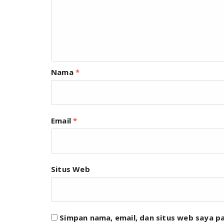
Nama
*
Email
*
Situs Web
Simpan nama, email, dan situs web saya p