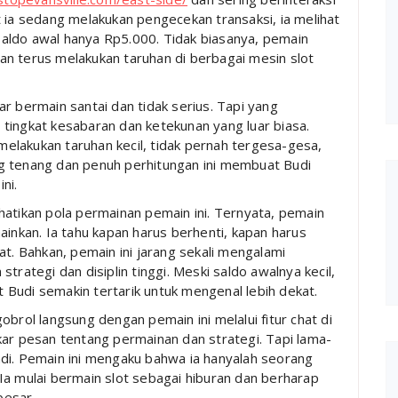
 ia sedang melakukan pengecekan transaksi, ia melihat
aldo awal hanya Rp5.000. Tidak biasanya, pemain
 dan terus melakukan taruhan di berbagai mesin slot
r bermain santai dan tidak serius. Tapi yang
tingkat kesabaran dan ketekunan yang luar biasa.
 melakukan taruhan kecil, tidak pernah tergesa-gesa,
g tenang dan penuh perhitungan ini membuat Budi
ni.
hatikan pola permainan pemain ini. Ternyata, pemain
ainkan. Ia tahu kapan harus berhenti, kapan harus
at. Bahkan, pemain ini jarang sekali mengalami
trategi dan disiplin tinggi. Meski saldo awalnya kecil,
Budi semakin tertarik untuk mengenal lebih dekat.
brol langsung dengan pemain ini melalui fitur chat di
kar pesan tentang permainan dan strategi. Tapi lama-
di. Pemain ini mengaku bahwa ia hanyalah seorang
Ia mulai bermain slot sebagai hiburan dan berharap
besar.