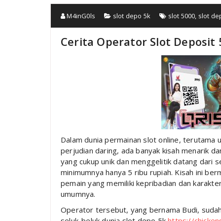
M4inG0ls
slot depo 5k
slot 5000
,
slot de
Cerita Operator Slot Deposi
Dalam dunia permainan slot online, terutama 
perjudian daring, ada banyak kisah menarik dan
yang cukup unik dan menggelitik datang dari 
minimumnya hanya 5 ribu rupiah. Kisah ini b
pemain yang memiliki kepribadian dan karakt
umumnya.
Operator tersebut, yang bernama Budi, sudah cu
seluk-beluk dunia slot depo 5k
https://chicke