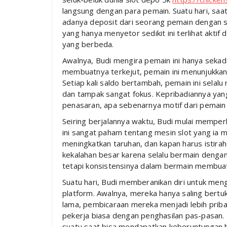
langsung dengan para pemain. Suatu hari, saat
adanya deposit dari seorang pemain dengan s
yang hanya menyetor sedikit ini terlihat aktif
yang berbeda.
Awalnya, Budi mengira pemain ini hanya sekada
membuatnya terkejut, pemain ini menunjukkan 
Setiap kali saldo bertambah, pemain ini selalu
dan tampak sangat fokus. Kepribadiannya yan
penasaran, apa sebenarnya motif dari pemain i
Seiring berjalannya waktu, Budi mulai memper
ini sangat paham tentang mesin slot yang ia m
meningkatkan taruhan, dan kapan harus istirah
kekalahan besar karena selalu bermain dengan s
tetapi konsistensinya dalam bermain membuat 
Suatu hari, Budi memberanikan diri untuk mengo
platform. Awalnya, mereka hanya saling bertu
lama, pembicaraan mereka menjadi lebih priba
pekerja biasa dengan penghasilan pas-pasan. 
suatu saat bisa mendapatkan keberuntungan 