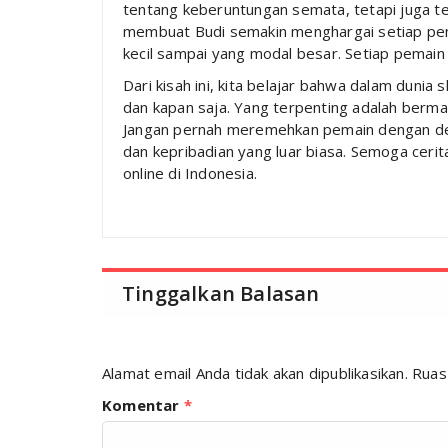
tentang keberuntungan semata, tetapi juga te
membuat Budi semakin menghargai setiap pem
kecil sampai yang modal besar. Setiap pemain p
Dari kisah ini, kita belajar bahwa dalam dunia
dan kapan saja. Yang terpenting adalah bermai
Jangan pernah meremehkan pemain dengan depo
dan kepribadian yang luar biasa. Semoga cerita
online di Indonesia.
Tinggalkan Balasan
Alamat email Anda tidak akan dipublikasikan.
Ruas
Komentar
*