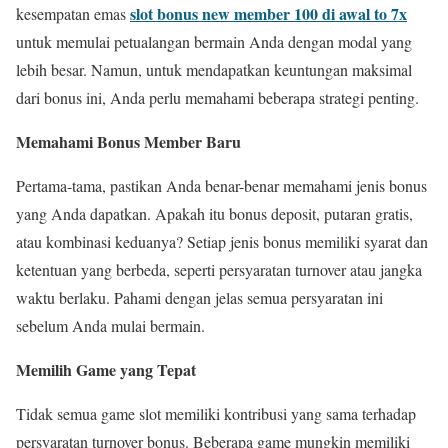
slot bonus new member 100 di awal to 7x
kesempatan emas
untuk memulai petualangan bermain Anda dengan modal yang
lebih besar. Namun, untuk mendapatkan keuntungan maksimal
dari bonus ini, Anda perlu memahami beberapa strategi penting.
Memahami Bonus Member Baru
Pertama-tama, pastikan Anda benar-benar memahami jenis bonus
yang Anda dapatkan. Apakah itu bonus deposit, putaran gratis,
atau kombinasi keduanya? Setiap jenis bonus memiliki syarat dan
ketentuan yang berbeda, seperti persyaratan turnover atau jangka
waktu berlaku. Pahami dengan jelas semua persyaratan ini
sebelum Anda mulai bermain.
Memilih Game yang Tepat
Tidak semua game slot memiliki kontribusi yang sama terhadap
persyaratan turnover bonus. Beberapa game mungkin memiliki