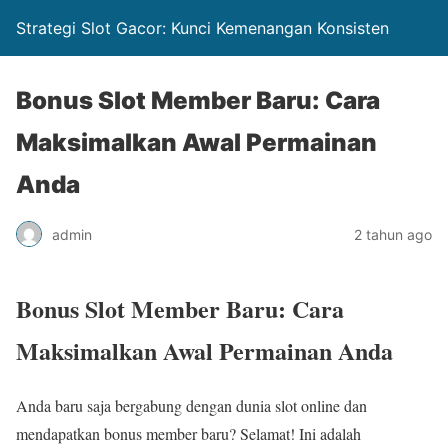
Strategi Slot Gacor: Kunci Kemenangan Konsisten
Bonus Slot Member Baru: Cara
Maksimalkan Awal Permainan
Anda
admin
2 tahun ago
Bonus Slot Member Baru: Cara
Maksimalkan Awal Permainan Anda
Anda baru saja bergabung dengan dunia slot online dan
mendapatkan bonus member baru? Selamat! Ini adalah