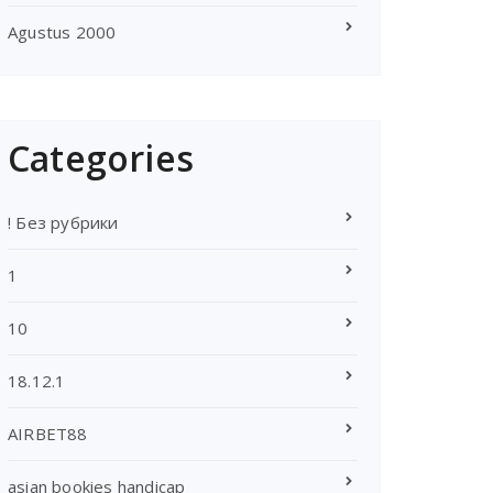
Agustus 2000
Categories
! Без рубрики
1
10
18.12.1
AIRBET88
asian bookies handicap