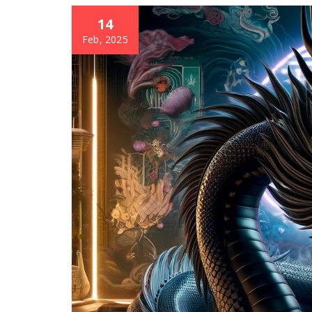
14
Feb, 2025