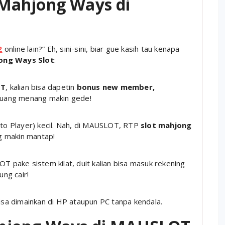
Mahjong Ways di
2
online lain?” Eh, sini-sini, biar gue kasih tau kenapa
ong Ways Slot
:
OT
, kalian bisa dapetin
bonus new member,
luang menang makin gede!
to Player) kecil. Nah, di MAUSLOT, RTP
slot mahjong
ng makin mantap!
 pake sistem kilat, duit kalian bisa masuk rekening
ung cair!
isa dimainkan di HP ataupun PC tanpa kendala.