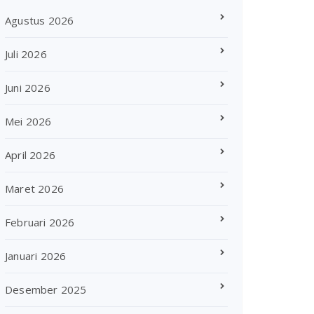
Agustus 2026
Juli 2026
Juni 2026
Mei 2026
April 2026
Maret 2026
Februari 2026
Januari 2026
Desember 2025