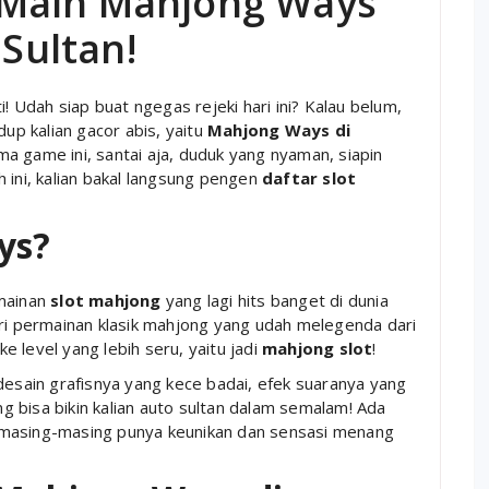
! Main Mahjong Ways
Sultan!
i! Udah siap buat ngegas rejeki hari ini? Kalau belum,
dup kalian gacor abis, yaitu
Mahjong Ways di
ama game ini, santai aja, duduk yang nyaman, siapin
 ini, kalian bakal langsung pengen
daftar slot
ys?
rmainan
slot mahjong
yang lagi hits banget di dunia
ari permainan klasik mahjong yang udah melegenda dari
 level yang lebih seru, yaitu jadi
mahjong slot
!
desain grafisnya yang kece badai, efek suaranya yang
ang bisa bikin kalian auto sultan dalam semalam! Ada
 masing-masing punya keunikan dan sensasi menang