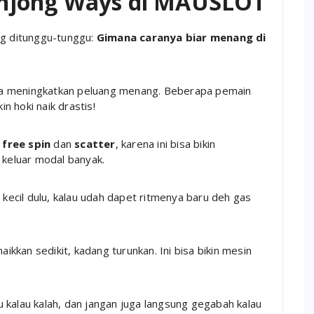
hjong Ways di MAUSLOT
ng ditunggu-tunggu:
Gimana caranya biar menang di
isa meningkatkan peluang menang. Beberapa pemain
n hoki naik drastis!
n
free spin
dan
scatter
, karena ini bisa bikin
 keluar modal banyak.
et kecil dulu, kalau udah dapet ritmenya baru deh gas
ikkan sedikit, kadang turunkan. Ini bisa bikin mesin
u kalau kalah, dan jangan juga langsung gegabah kalau