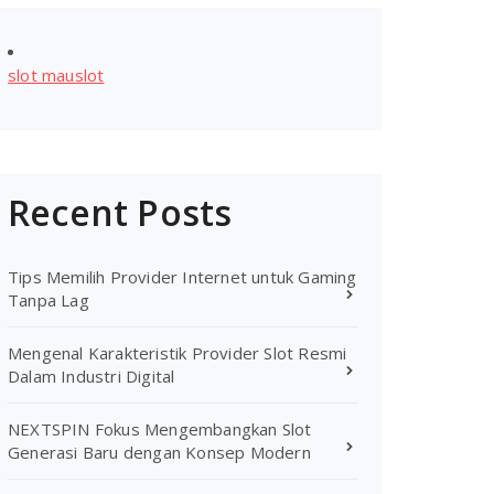
slot mauslot
Recent Posts
Tips Memilih Provider Internet untuk Gaming
Tanpa Lag
Mengenal Karakteristik Provider Slot Resmi
Dalam Industri Digital
NEXTSPIN Fokus Mengembangkan Slot
Generasi Baru dengan Konsep Modern