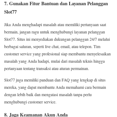
7.
Gunakan Fitur Bantuan dan Layanan Pelanggan
Slot77
Jika Anda menghadapi masalah atau memiliki pertanyaan saat
bermain, jangan ragu untuk menghubungi layanan pelanggan
Slot77. Situs ini menyediakan dukungan pelanggan 24/7 melalui
berbagai saluran, seperti live chat, email, atau telepon. Tim
customer service yang profesional siap membantu menyelesaikan
masalah yang Anda hadapi, mulai dari masalah teknis hingga
pertanyaan tentang transaksi atau aturan permainan.
Slot77 juga memiliki panduan dan FAQ yang lengkap di situs
mereka, yang dapat membantu Anda memahami cara bermain
dengan lebih baik dan mengatasi masalah tanpa perlu
menghubungi customer service.
8.
Jaga Keamanan Akun Anda