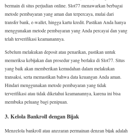
bermain di situs perjudian online. Slot77 menawarkan berbagai
metode pembayaran yang aman dan terpercaya, mulai dari
transfer bank, e-wallet, hingga kartu kredit. Pastikan Anda hanya
menggunakan metode pembayaran yang Anda percayai dan yang
telah terverifikasi keamanannya.
Sebelum melakukan deposit atau penarikan, pastikan untuk
memeriksa kebijakan dan prosedur yang berlaku di Slot77. Situs
yang baik akan memberikan kemudahan dalam melakukan
transaksi, serta memastikan bahwa data keuangan Anda aman.
Hindari menggunakan metode pembayaran yang tidak
terverifikasi atau tidak diketahui keamanannya, karena ini bisa
membuka peluang bagi penipuan.
3.
Kelola Bankroll dengan Bijak
Mengelola bankroll atau anggaran permainan dengan bijak adalah