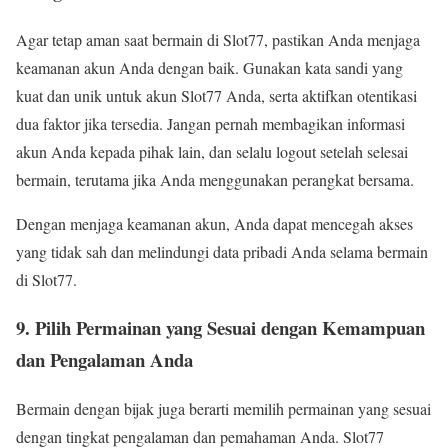
Agar tetap aman saat bermain di Slot77, pastikan Anda menjaga
keamanan akun Anda dengan baik. Gunakan kata sandi yang
kuat dan unik untuk akun Slot77 Anda, serta aktifkan otentikasi
dua faktor jika tersedia. Jangan pernah membagikan informasi
akun Anda kepada pihak lain, dan selalu logout setelah selesai
bermain, terutama jika Anda menggunakan perangkat bersama.
Dengan menjaga keamanan akun, Anda dapat mencegah akses
yang tidak sah dan melindungi data pribadi Anda selama bermain
di Slot77.
9.
Pilih Permainan yang Sesuai dengan Kemampuan
dan Pengalaman Anda
Bermain dengan bijak juga berarti memilih permainan yang sesuai
dengan tingkat pengalaman dan pemahaman Anda. Slot77