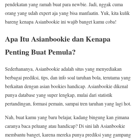
pendekatan yang ramah buat para newbie. Jadi, nggak cuma
orang yang udah expert aja yang bisa manfaatin. Yuk, kita kulik
bareng kenapa Asianbookie ini wajib banget kamu coba!
Apa Itu Asianbookie dan Kenapa
Penting Buat Pemula?
Sederhananya, Asianbookie adalah situs yang menyediakan
berbagai prediksi, tips, dan info soal taruhan bola, terutama yang
berkaitan dengan asian bookies handicap. Asianbookie dikenal
punya database yang super lengkap, mulai dari statistik
pertandingan, formasi pemain, sampai tren taruhan yang lagi hot.
Nah, buat kamu yang baru belajar, kadang bingung kan gimana
caranya baca peluang atau handicap? Di sini lah Asianbookie
membantu banget, karena mereka punya prediksi yang gampang