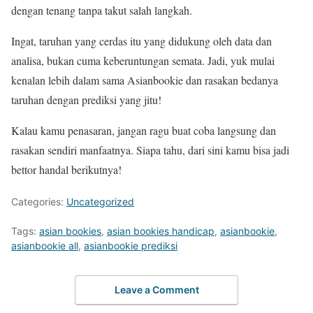
dengan tenang tanpa takut salah langkah.
Ingat, taruhan yang cerdas itu yang didukung oleh data dan
analisa, bukan cuma keberuntungan semata. Jadi, yuk mulai
kenalan lebih dalam sama Asianbookie dan rasakan bedanya
taruhan dengan prediksi yang jitu!
Kalau kamu penasaran, jangan ragu buat coba langsung dan
rasakan sendiri manfaatnya. Siapa tahu, dari sini kamu bisa jadi
bettor handal berikutnya!
Categories:
Uncategorized
Tags:
asian bookies
,
asian bookies handicap
,
asianbookie
,
asianbookie all
,
asianbookie prediksi
Leave a Comment