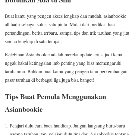
Buat kamu yang pengen akses lengkap dan mudah, asianbookie
all hadir sebagai solusi satu pintu. Mulai dari prediksi, hasil
pertandingan, berita terbaru, sampai tips dan trik taruhan yang jitu
semua lengkap di satu tempat.
Kelebihan Asianbookie adalah mereka update terus, jadi kamu
nggak bakal ketinggalan info penting yang bisa memengaruhi
taruhanmu. Bahkan buat kamu yang pengen tahu perkembangan
pasar taruhan di berbagai liga juga bisa banget!
Tips Buat Pemula Menggunakan
Asianbookie
Pelajari dulu cara baca handicap. Jangan langsung buru-buru
pasang taruhan, tapi pelajari dulu tips dari Asianbookie tentang