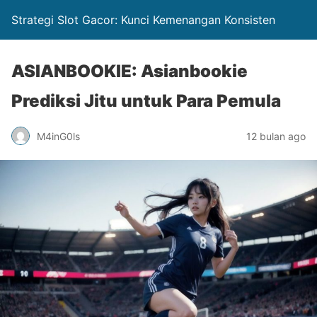
Strategi Slot Gacor: Kunci Kemenangan Konsisten
ASIANBOOKIE: Asianbookie
Prediksi Jitu untuk Para Pemula
M4inG0ls
12 bulan ago