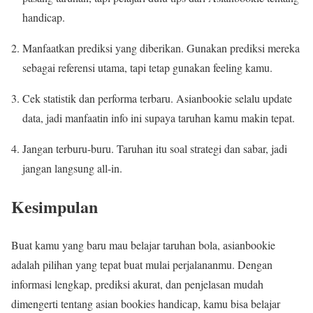
handicap.
Manfaatkan prediksi yang diberikan. Gunakan prediksi mereka
sebagai referensi utama, tapi tetap gunakan feeling kamu.
Cek statistik dan performa terbaru. Asianbookie selalu update
data, jadi manfaatin info ini supaya taruhan kamu makin tepat.
Jangan terburu-buru. Taruhan itu soal strategi dan sabar, jadi
jangan langsung all-in.
Kesimpulan
Buat kamu yang baru mau belajar taruhan bola, asianbookie
adalah pilihan yang tepat buat mulai perjalananmu. Dengan
informasi lengkap, prediksi akurat, dan penjelasan mudah
dimengerti tentang asian bookies handicap, kamu bisa belajar