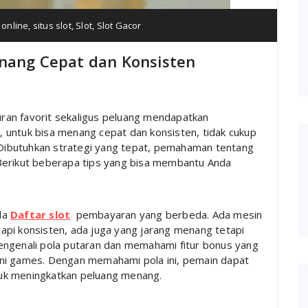
t online
,
situs slot
,
Slot
,
Slot Gacor
enang Cepat dan Konsisten
buran favorit sekaligus peluang mendapatkan
 untuk bisa menang cepat dan konsisten, tidak cukup
ibutuhkan strategi yang tepat, pemahaman tentang
Berikut beberapa tips yang bisa membantu Anda
.
ola
Daftar slot
pembayaran yang berbeda. Ada mesin
api konsisten, ada juga yang jarang menang tetapi
engenali pola putaran dan memahami fitur bonus yang
 mini games. Dengan memahami pola ini, pemain dapat
uk meningkatkan peluang menang.