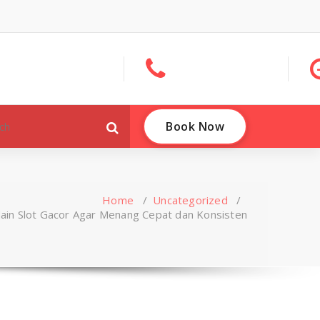
Book Now
Home
/
Uncategorized
/
ain Slot Gacor Agar Menang Cepat dan Konsisten