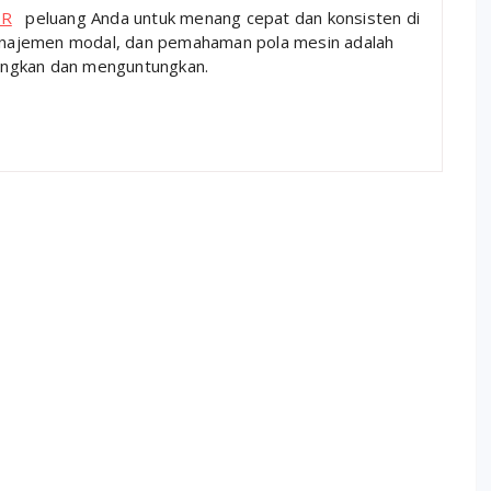
OR
peluang Anda untuk menang cepat dan konsisten di
 manajemen modal, dan pemahaman pola mesin adalah
angkan dan menguntungkan.