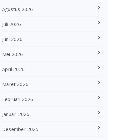
Agustus 2026
Juli 2026
Juni 2026
Mei 2026
April 2026
Maret 2026
Februari 2026
Januari 2026
Desember 2025