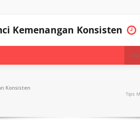
unci Kemenangan Konsisten
Search
for:
an Konsisten
Tips M