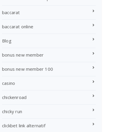
baccarat
baccarat online
Blog
bonus new member
bonus new member 100
casino
chickenroad
chicky run
clickbet link alternatif