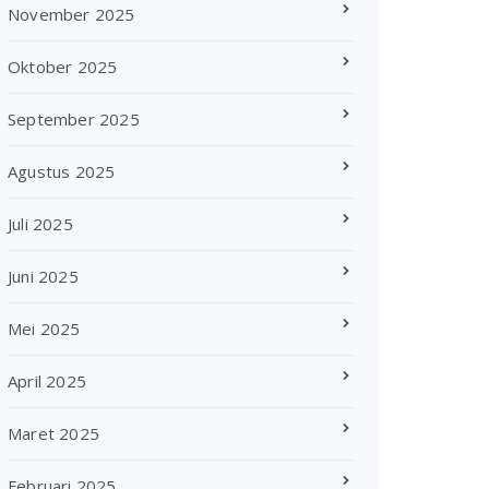
November 2025
Oktober 2025
September 2025
Agustus 2025
Juli 2025
Juni 2025
Mei 2025
April 2025
Maret 2025
Februari 2025