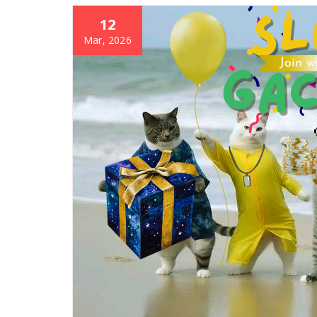
12
Mar, 2026