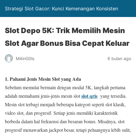
Strategi Slot Gacor: Kunci Kemenangan Konsisten
Slot Depo 5K: Trik Memilih Mesin
Slot Agar Bonus Bisa Cepat Keluar
M4inG0ls
6 bulan ago
1. Pahami Jenis Mesin Slot yang Ada
Sebelum memulai bermain dengan modal 5K, langkah pertama
slot qris
adalah memahami jenis-jenis mesin slot
yang tersedia.
Mesin slot terbagi menjadi beberapa kategori seperti slot klasik,
video slot, dan progresif. Setiap jenis memiliki karakteristik
berbeda dalam hal frekuensi dan besaran bonus. Misalnya, slot
progresif menawarkan jackpot besar, tetapi peluangnya lebih sulit,