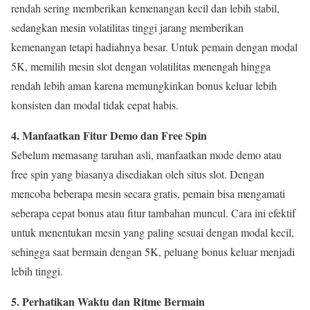
rendah sering memberikan kemenangan kecil dan lebih stabil,
sedangkan mesin volatilitas tinggi jarang memberikan
kemenangan tetapi hadiahnya besar. Untuk pemain dengan modal
5K, memilih mesin slot dengan volatilitas menengah hingga
rendah lebih aman karena memungkinkan bonus keluar lebih
konsisten dan modal tidak cepat habis.
4. Manfaatkan Fitur Demo dan Free Spin
Sebelum memasang taruhan asli, manfaatkan mode demo atau
free spin yang biasanya disediakan oleh situs slot. Dengan
mencoba beberapa mesin secara gratis, pemain bisa mengamati
seberapa cepat bonus atau fitur tambahan muncul. Cara ini efektif
untuk menentukan mesin yang paling sesuai dengan modal kecil,
sehingga saat bermain dengan 5K, peluang bonus keluar menjadi
lebih tinggi.
5. Perhatikan Waktu dan Ritme Bermain