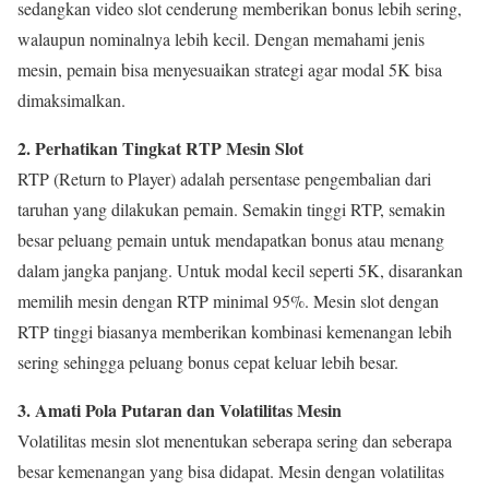
sedangkan video slot cenderung memberikan bonus lebih sering,
walaupun nominalnya lebih kecil. Dengan memahami jenis
mesin, pemain bisa menyesuaikan strategi agar modal 5K bisa
dimaksimalkan.
2. Perhatikan Tingkat RTP Mesin Slot
RTP (Return to Player) adalah persentase pengembalian dari
taruhan yang dilakukan pemain. Semakin tinggi RTP, semakin
besar peluang pemain untuk mendapatkan bonus atau menang
dalam jangka panjang. Untuk modal kecil seperti 5K, disarankan
memilih mesin dengan RTP minimal 95%. Mesin slot dengan
RTP tinggi biasanya memberikan kombinasi kemenangan lebih
sering sehingga peluang bonus cepat keluar lebih besar.
3. Amati Pola Putaran dan Volatilitas Mesin
Volatilitas mesin slot menentukan seberapa sering dan seberapa
besar kemenangan yang bisa didapat. Mesin dengan volatilitas