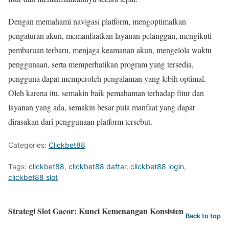
Dengan memahami navigasi platform, mengoptimalkan
pengaturan akun, memanfaatkan layanan pelanggan, mengikuti
pembaruan terbaru, menjaga keamanan akun, mengelola waktu
penggunaan, serta memperhatikan program yang tersedia,
pengguna dapat memperoleh pengalaman yang lebih optimal.
Oleh karena itu, semakin baik pemahaman terhadap fitur dan
layanan yang ada, semakin besar pula manfaat yang dapat
dirasakan dari penggunaan platform tersebut.
Categories:
Clickbet88
Tags:
clickbet88
,
clickbet88 daftar
,
clickbet88 login
,
clickbet88 slot
Strategi Slot Gacor: Kunci Kemenangan Konsisten
Back to top