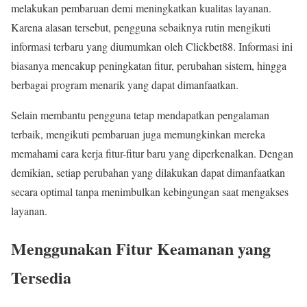
melakukan pembaruan demi meningkatkan kualitas layanan.
Karena alasan tersebut, pengguna sebaiknya rutin mengikuti
informasi terbaru yang diumumkan oleh Clickbet88. Informasi ini
biasanya mencakup peningkatan fitur, perubahan sistem, hingga
berbagai program menarik yang dapat dimanfaatkan.
Selain membantu pengguna tetap mendapatkan pengalaman
terbaik, mengikuti pembaruan juga memungkinkan mereka
memahami cara kerja fitur-fitur baru yang diperkenalkan. Dengan
demikian, setiap perubahan yang dilakukan dapat dimanfaatkan
secara optimal tanpa menimbulkan kebingungan saat mengakses
layanan.
Menggunakan Fitur Keamanan yang
Tersedia