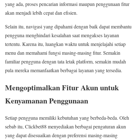
yang ada, proses pencarian informasi maupun penggunaan fitur
akan menjadi lebih cepat dan efisien.
Selain itu, navigasi yang dipahami dengan baik dapat membantu
pengguna menghindari kesalahan saat mengakses layanan
tertentu. Karena itu, luangkan waktu untuk menjelajahi setiap
menu dan memahami fungsi masing-masing fitur. Semakin
familiar pengguna dengan tata letak platform, semakin mudah
pula mereka memanfaatkan berbagai layanan yang tersedia.
Mengoptimalkan Fitur Akun untuk
Kenyamanan Penggunaan
Setiap pengguna memiliki kebutuhan yang berbeda-beda. Oleh
sebab itu, Clickbet88 menyediakan berbagai pengaturan akun
yang dapat disesuaikan dengan preferensi masing-masing