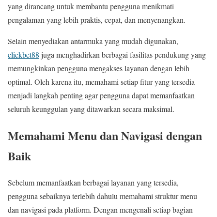
yang dirancang untuk membantu pengguna menikmati
pengalaman yang lebih praktis, cepat, dan menyenangkan.
Selain menyediakan antarmuka yang mudah digunakan,
clickbet88
juga menghadirkan berbagai fasilitas pendukung yang
memungkinkan pengguna mengakses layanan dengan lebih
optimal. Oleh karena itu, memahami setiap fitur yang tersedia
menjadi langkah penting agar pengguna dapat memanfaatkan
seluruh keunggulan yang ditawarkan secara maksimal.
Memahami Menu dan Navigasi dengan
Baik
Sebelum memanfaatkan berbagai layanan yang tersedia,
pengguna sebaiknya terlebih dahulu memahami struktur menu
dan navigasi pada platform. Dengan mengenali setiap bagian