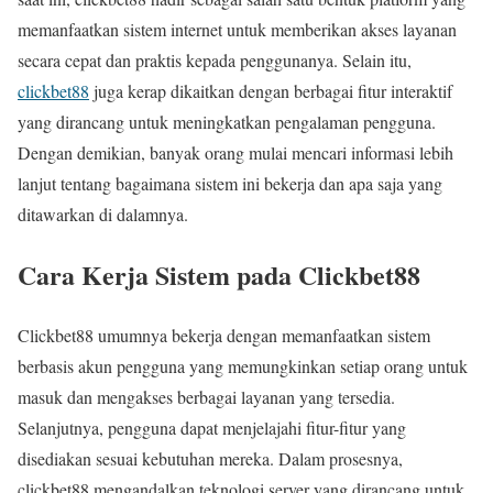
memanfaatkan sistem internet untuk memberikan akses layanan
secara cepat dan praktis kepada penggunanya. Selain itu,
clickbet88
juga kerap dikaitkan dengan berbagai fitur interaktif
yang dirancang untuk meningkatkan pengalaman pengguna.
Dengan demikian, banyak orang mulai mencari informasi lebih
lanjut tentang bagaimana sistem ini bekerja dan apa saja yang
ditawarkan di dalamnya.
Cara Kerja Sistem pada Clickbet88
Clickbet88 umumnya bekerja dengan memanfaatkan sistem
berbasis akun pengguna yang memungkinkan setiap orang untuk
masuk dan mengakses berbagai layanan yang tersedia.
Selanjutnya, pengguna dapat menjelajahi fitur-fitur yang
disediakan sesuai kebutuhan mereka. Dalam prosesnya,
clickbet88 mengandalkan teknologi server yang dirancang untuk