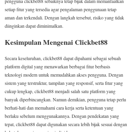
pengguna clickbet88 sebaiknya tetap bijak dalam memanfaatkan
setiap fitur yang tersedia agar pengalaman penggunaan tetap
aman dan terkendali. Dengan langkah tersebut, risiko yang tidak
diinginkan dapat diminimalkan.
Kesimpulan Mengenai Clickbet88
Secara keseluruhan, clickbet88 dapat dipahami sebagai sebuah
platform digital yang menawarkan berbagai fitur berbasis
teknologi modern untuk memudahkan akses pengguna. Dengan
sistem yang terstruktur, tampilan yang responsif, serta fitur yang
cukup lengkap, clickbet88 menjadi salah satu platform yang
banyak diperbincangkan. Namun demikian, pengguna tetap perlu
berhati-hati dan memahami cara kerja serta ketentuan yang
berlaku sebelum menggunakannya. Dengan pendekatan yang
tepat, clickbet88 dapat digunakan secara lebih bijak sesuai dengan