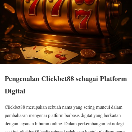
Pengenalan Clickbet88 sebagai Platform
Digital
Clickbet88 merupakan sebuah nama yang sering muncul dalam
pembahasan mengenai platform berbasis digital yang berkaitan
dengan layanan hiburan online. Dalam perkembangan teknologi
saat ini, clickbet88 hadir sebagai salah satu bentuk platform yang