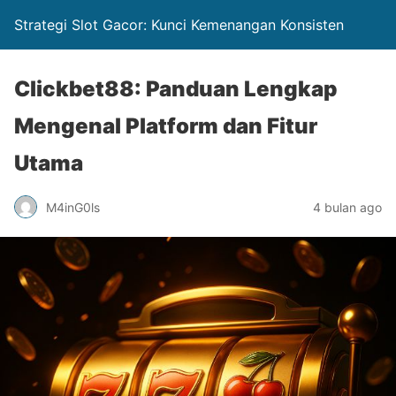
Strategi Slot Gacor: Kunci Kemenangan Konsisten
Clickbet88: Panduan Lengkap
Mengenal Platform dan Fitur
Utama
M4inG0ls
4 bulan ago