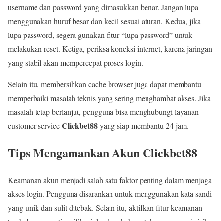
username dan password yang dimasukkan benar. Jangan lupa
menggunakan huruf besar dan kecil sesuai aturan. Kedua, jika
lupa password, segera gunakan fitur “lupa password” untuk
melakukan reset. Ketiga, periksa koneksi internet, karena jaringan
yang stabil akan mempercepat proses login.
Selain itu, membersihkan cache browser juga dapat membantu
memperbaiki masalah teknis yang sering menghambat akses. Jika
masalah tetap berlanjut, pengguna bisa menghubungi layanan
Clickbet88
customer service
yang siap membantu 24 jam.
Tips Mengamankan Akun Clickbet88
Keamanan akun menjadi salah satu faktor penting dalam menjaga
akses login. Pengguna disarankan untuk menggunakan kata sandi
yang unik dan sulit ditebak. Selain itu, aktifkan fitur keamanan