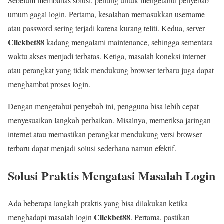
Sebelum membahas solusi, penting untuk mengetahui penyebab
umum gagal login. Pertama, kesalahan memasukkan username
atau password sering terjadi karena kurang teliti. Kedua, server
Clickbet88
kadang mengalami maintenance, sehingga sementara
waktu akses menjadi terbatas. Ketiga, masalah koneksi internet
atau perangkat yang tidak mendukung browser terbaru juga dapat
menghambat proses login.
Dengan mengetahui penyebab ini, pengguna bisa lebih cepat
menyesuaikan langkah perbaikan. Misalnya, memeriksa jaringan
internet atau memastikan perangkat mendukung versi browser
terbaru dapat menjadi solusi sederhana namun efektif.
Solusi Praktis Mengatasi Masalah Login
Ada beberapa langkah praktis yang bisa dilakukan ketika
Clickbet88
menghadapi masalah login
. Pertama, pastikan