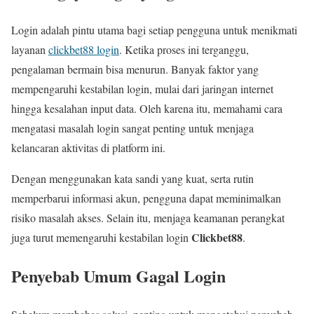
Login adalah pintu utama bagi setiap pengguna untuk menikmati
layanan
clickbet88 login
. Ketika proses ini terganggu,
pengalaman bermain bisa menurun. Banyak faktor yang
mempengaruhi kestabilan login, mulai dari jaringan internet
hingga kesalahan input data. Oleh karena itu, memahami cara
mengatasi masalah login sangat penting untuk menjaga
kelancaran aktivitas di platform ini.
Dengan menggunakan kata sandi yang kuat, serta rutin
memperbarui informasi akun, pengguna dapat meminimalkan
risiko masalah akses. Selain itu, menjaga keamanan perangkat
Clickbet88
juga turut memengaruhi kestabilan login
.
Penyebab Umum Gagal Login