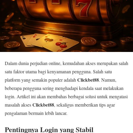
Dalam dunia perjudian online, kemudahan akses merupakan salah
satu faktor utama bagi kenyamanan pengguna. Salah satu
Clickbet88
platform yang semakin populer adalah
. Namun,
beberapa pengguna sering menghadapi kendala saat melakukan
login. Artikel ini akan membahas berbagai solusi untuk mengatasi
Clickbet88
masalah akses
, sekaligus memberikan tips agar
pengalaman bermain lebih lancar.
Pentingnya Login yang Stabil