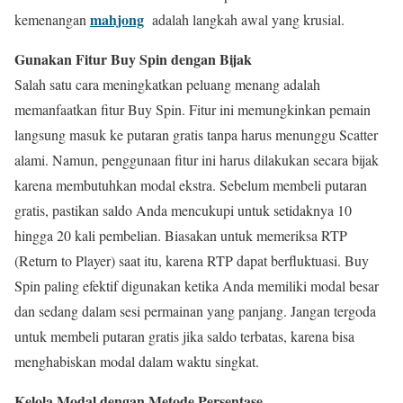
mahjong
kemenangan
adalah langkah awal yang krusial.
Gunakan Fitur Buy Spin dengan Bijak
Salah satu cara meningkatkan peluang menang adalah
memanfaatkan fitur Buy Spin. Fitur ini memungkinkan pemain
langsung masuk ke putaran gratis tanpa harus menunggu Scatter
alami. Namun, penggunaan fitur ini harus dilakukan secara bijak
karena membutuhkan modal ekstra. Sebelum membeli putaran
gratis, pastikan saldo Anda mencukupi untuk setidaknya 10
hingga 20 kali pembelian. Biasakan untuk memeriksa RTP
(Return to Player) saat itu, karena RTP dapat berfluktuasi. Buy
Spin paling efektif digunakan ketika Anda memiliki modal besar
dan sedang dalam sesi permainan yang panjang. Jangan tergoda
untuk membeli putaran gratis jika saldo terbatas, karena bisa
menghabiskan modal dalam waktu singkat.
Kelola Modal dengan Metode Persentase