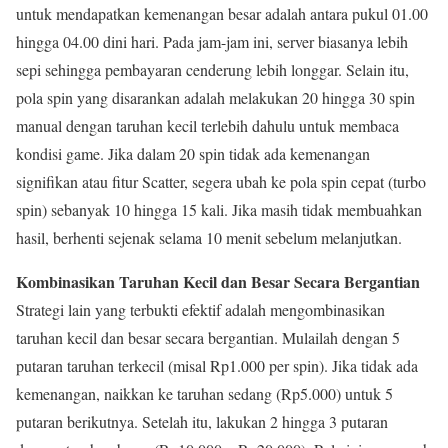
untuk mendapatkan kemenangan besar adalah antara pukul 01.00
hingga 04.00 dini hari. Pada jam-jam ini, server biasanya lebih
sepi sehingga pembayaran cenderung lebih longgar. Selain itu,
pola spin yang disarankan adalah melakukan 20 hingga 30 spin
manual dengan taruhan kecil terlebih dahulu untuk membaca
kondisi game. Jika dalam 20 spin tidak ada kemenangan
signifikan atau fitur Scatter, segera ubah ke pola spin cepat (turbo
spin) sebanyak 10 hingga 15 kali. Jika masih tidak membuahkan
hasil, berhenti sejenak selama 10 menit sebelum melanjutkan.
Kombinasikan Taruhan Kecil dan Besar Secara Bergantian
Strategi lain yang terbukti efektif adalah mengombinasikan
taruhan kecil dan besar secara bergantian. Mulailah dengan 5
putaran taruhan terkecil (misal Rp1.000 per spin). Jika tidak ada
kemenangan, naikkan ke taruhan sedang (Rp5.000) untuk 5
putaran berikutnya. Setelah itu, lakukan 2 hingga 3 putaran