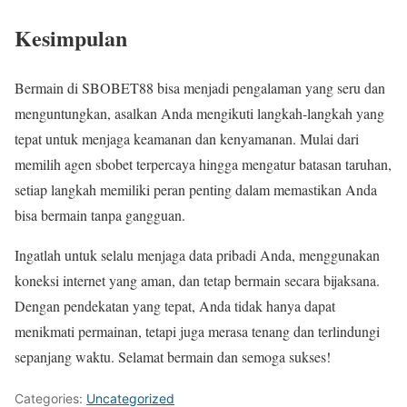
Kesimpulan
Bermain di SBOBET88 bisa menjadi pengalaman yang seru dan
menguntungkan, asalkan Anda mengikuti langkah-langkah yang
tepat untuk menjaga keamanan dan kenyamanan. Mulai dari
memilih agen sbobet terpercaya hingga mengatur batasan taruhan,
setiap langkah memiliki peran penting dalam memastikan Anda
bisa bermain tanpa gangguan.
Ingatlah untuk selalu menjaga data pribadi Anda, menggunakan
koneksi internet yang aman, dan tetap bermain secara bijaksana.
Dengan pendekatan yang tepat, Anda tidak hanya dapat
menikmati permainan, tetapi juga merasa tenang dan terlindungi
sepanjang waktu. Selamat bermain dan semoga sukses!
Categories:
Uncategorized