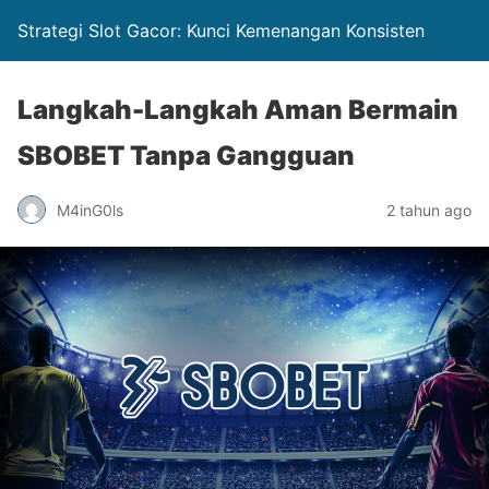
Strategi Slot Gacor: Kunci Kemenangan Konsisten
Langkah-Langkah Aman Bermain
SBOBET Tanpa Gangguan
M4inG0ls
2 tahun ago