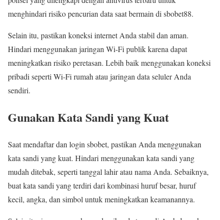
menghindari risiko pencurian data saat bermain di sbobet88.
Selain itu, pastikan koneksi internet Anda stabil dan aman.
Hindari menggunakan jaringan Wi-Fi publik karena dapat
meningkatkan risiko peretasan. Lebih baik menggunakan koneksi
pribadi seperti Wi-Fi rumah atau jaringan data seluler Anda
sendiri.
Gunakan Kata Sandi yang Kuat
Saat mendaftar dan login sbobet, pastikan Anda menggunakan
kata sandi yang kuat. Hindari menggunakan kata sandi yang
mudah ditebak, seperti tanggal lahir atau nama Anda. Sebaiknya,
buat kata sandi yang terdiri dari kombinasi huruf besar, huruf
kecil, angka, dan simbol untuk meningkatkan keamanannya.