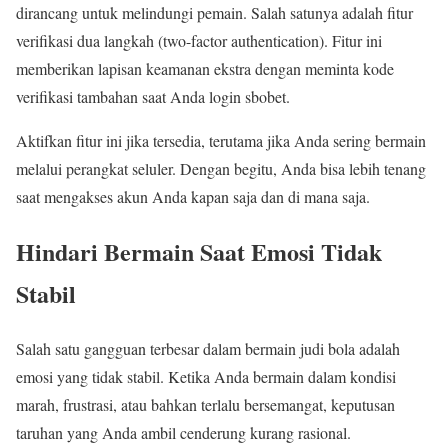
dirancang untuk melindungi pemain. Salah satunya adalah fitur
verifikasi dua langkah (two-factor authentication). Fitur ini
memberikan lapisan keamanan ekstra dengan meminta kode
verifikasi tambahan saat Anda login sbobet.
Aktifkan fitur ini jika tersedia, terutama jika Anda sering bermain
melalui perangkat seluler. Dengan begitu, Anda bisa lebih tenang
saat mengakses akun Anda kapan saja dan di mana saja.
Hindari Bermain Saat Emosi Tidak
Stabil
Salah satu gangguan terbesar dalam bermain judi bola adalah
emosi yang tidak stabil. Ketika Anda bermain dalam kondisi
marah, frustrasi, atau bahkan terlalu bersemangat, keputusan
taruhan yang Anda ambil cenderung kurang rasional.